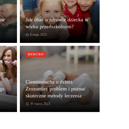
pne
Jak dbać o zdrowie dziecka w
wieku przedszkolnym?
6 maja 2023
DZIECKO
Ciemieniucha u dzieci:
ego
Zrozumieć problem i poznać
skuteczne metody leczenia
30 marca 2023