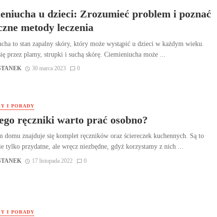
eniucha u dzieci: Zrozumieć problem i poznać
czne metody leczenia
cha to stan zapalny skóry, który może wystąpić u dzieci w każdym wieku.
ię przez plamy, strupki i suchą skórę. Ciemieniucha może ...
STANEK
30 marca 2023
0
Y I PORADY
ego ręczniki warto prać osobno?
domu znajduje się komplet ręczników oraz ściereczek kuchennych. Są to
ie tylko przydatne, ale wręcz niezbędne, gdyż korzystamy z nich ...
STANEK
17 listopada 2022
0
Y I PORADY