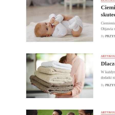
Ciemi
skute
Ciemieniu
Objawia s
By
PRZY
ARTYKUŁ
Dlacz
W każdym 
dodatki n
By
PRZY
ARTYKUŁ