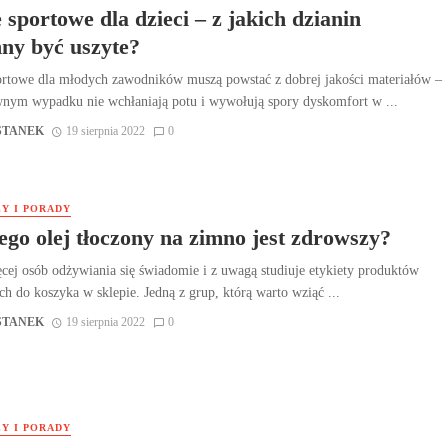
e sportowe dla dzieci – z jakich dzianin
ny być uszyte?
ortowe dla młodych zawodników muszą powstać z dobrej jakości materiałów –
nym wypadku nie wchłaniają potu i wywołują spory dyskomfort w ...
STANEK
19 sierpnia 2022
0
Y I PORADY
ego olej tłoczony na zimno jest zdrowszy?
cej osób odżywiania się świadomie i z uwagą studiuje etykiety produktów
h do koszyka w sklepie. Jedną z grup, którą warto wziąć ...
STANEK
19 sierpnia 2022
0
Y I PORADY