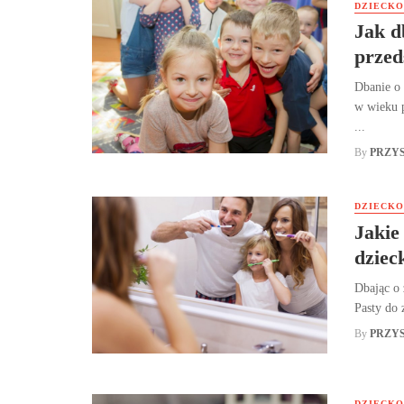
DZIECKO
Jak d
przed
Dbanie o 
w wieku 
...
By
PRZY
DZIECKO
Jakie
dziec
Dbając o 
Pasty do 
By
PRZY
DZIECKO