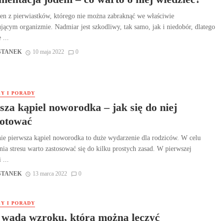
den z pierwiastków, którego nie można zabraknąć we właściwie
jącym organizmie. Nadmiar jest szkodliwy, tak samo, jak i niedobór, dlatego
 ...
STANEK
10 maja 2022
0
Y I PORADY
sza kąpiel noworodka – jak się do niej
otować
ie pierwsza kąpiel noworodka to duże wydarzenie dla rodziców. W celu
nia stresu warto zastosować się do kilku prostych zasad. W pierwszej
 ...
STANEK
13 marca 2022
0
Y I PORADY
 wada wzroku, którą można leczyć