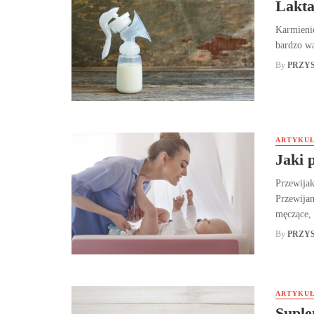
Lakta
Karmienie
bardzo wa
By
PRZY
ARTYKUŁ
Jaki 
Przewija
Przewijan
męczące, 
By
PRZY
ARTYKUŁ
Suple