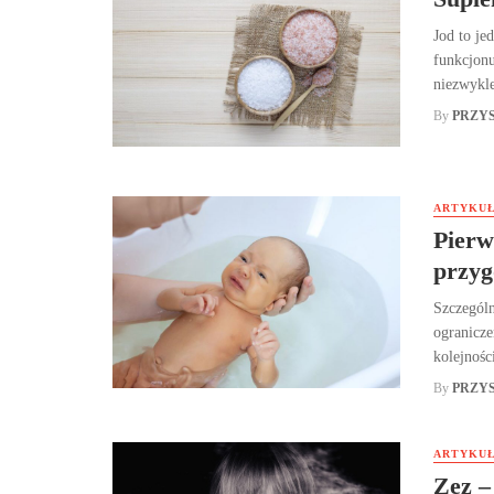
Jod to je
funkcjonu
niezwykle
By
PRZY
ARTYKUŁ
Pierw
przyg
Szczególn
ogranicze
kolejności
By
PRZY
ARTYKUŁ
Zez –