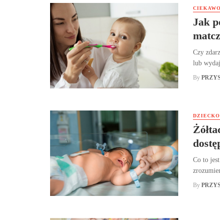
CIEKAWO
Jak p
matcz
Czy zdarz
lub wydaje
By
PRZY
DZIECKO
Żółta
dostę
Co to jes
zrozumien
By
PRZY