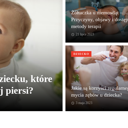
Żółtaczka u niemowląt –
Przyczyny, objawy i dostę
metody terapii
21 lipca 2023
DZIECKO
iecku, które
Jakie są korzyści regularn
 piersi?
mycia zębów u dziecka?
3 maja 2023