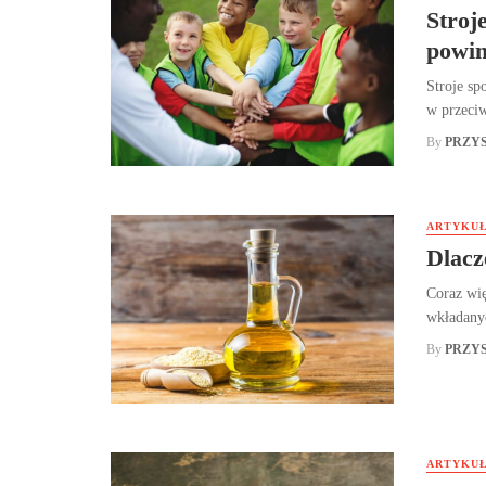
Stroj
powin
Stroje sp
w przeciw
By
PRZY
ARTYKUŁ
Dlacz
Coraz wię
wkładanyc
By
PRZY
ARTYKUŁ