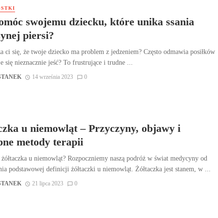
STKI
omóc swojemu dziecku, które unika ssania
ynej piersi?
a ci się, że twoje dziecko ma problem z jedzeniem? Często odmawia posiłków
 się nieznacznie jeść? To frustrujące i trudne ...
STANEK
14 września 2023
0
czka u niemowląt – Przyczyny, objawy i
pne metody terapii
t żółtaczka u niemowląt? Rozpoczniemy naszą podróż w świat medycyny od
ia podstawowej definicji żółtaczki u niemowląt. Żółtaczka jest stanem, w ...
STANEK
21 lipca 2023
0