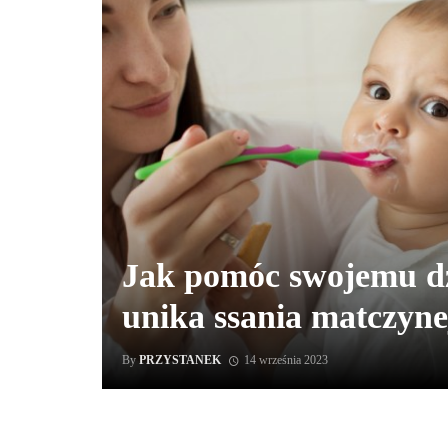
Jak pomóc swojemu dz
unika ssania matczynej
By
PRZYSTANEK
14 września 2023