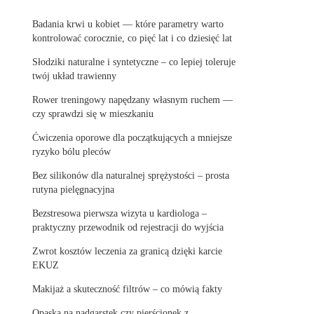
Badania krwi u kobiet — które parametry warto
kontrolować corocznie, co pięć lat i co dziesięć lat
Słodziki naturalne i syntetyczne – co lepiej toleruje
twój układ trawienny
Rower treningowy napędzany własnym ruchem —
czy sprawdzi się w mieszkaniu
Ćwiczenia oporowe dla początkujących a mniejsze
ryzyko bólu pleców
Bez silikonów dla naturalnej sprężystości – prosta
rutyna pielęgnacyjna
Bezstresowa pierwsza wizyta u kardiologa –
praktyczny przewodnik od rejestracji do wyjścia
Zwrot kosztów leczenia za granicą dzięki karcie
EKUZ
Makijaż a skuteczność filtrów – co mówią fakty
Opaska na nadgarstek czy pierścionek z