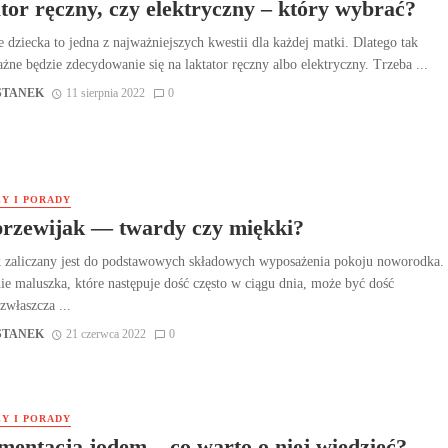
tor ręczny, czy elektryczny – który wybrać?
 dziecka to jedna z najważniejszych kwestii dla każdej matki. Dlatego tak
żne będzie zdecydowanie się na laktator ręczny albo elektryczny. Trzeba ...
STANEK
11 sierpnia 2022
0
Y I PORADY
przewijak — twardy czy miękki?
k zaliczany jest do podstawowych składowych wyposażenia pokoju noworodka.
ie maluszka, które następuje dość często w ciągu dnia, może być dość
zwłaszcza ...
STANEK
21 czerwca 2022
0
Y I PORADY
mentacja jodem – co warto o niej wiedzieć?