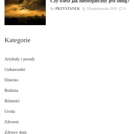
Czy wiesz jak niebezpieczny jest smog?
By
PRZYSTANEK
10 października 2019
0
Kategorie
Artykuły i porady
Ciekawostki
Dziecko
Rodzina
Różności
Uroda
Zdrowie
Zdrowy dom