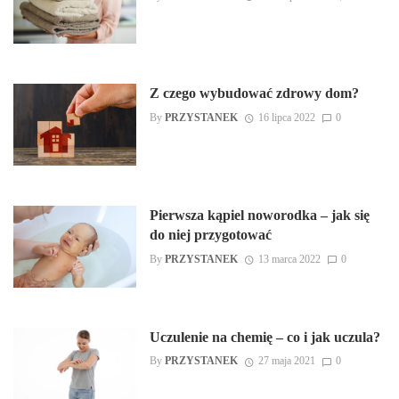
Z czego wybudować zdrowy dom?
By
PRZYSTANEK
16 lipca 2022
0
Pierwsza kąpiel noworodka – jak się
do niej przygotować
By
PRZYSTANEK
13 marca 2022
0
Uczulenie na chemię – co i jak uczula?
By
PRZYSTANEK
27 maja 2021
0