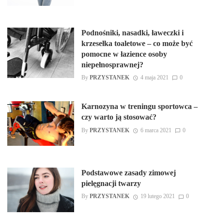
Podnośniki, nasadki, ławeczki i
krzesełka toaletowe – co może być
pomocne w łazience osoby
niepełnosprawnej?
By
PRZYSTANEK
4 maja 2021
0
Karnozyna w treningu sportowca –
czy warto ją stosować?
By
PRZYSTANEK
6 marca 2021
0
Podstawowe zasady zimowej
pielęgnacji twarzy
By
PRZYSTANEK
19 lutego 2021
0