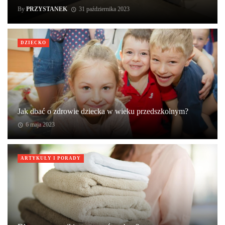
By
PRZYSTANEK
31 października 2023
DZIECKO
Jak dbać o zdrowie dziecka w wieku przedszkolnym?
6 maja 2023
ARTYKUŁY I PORADY