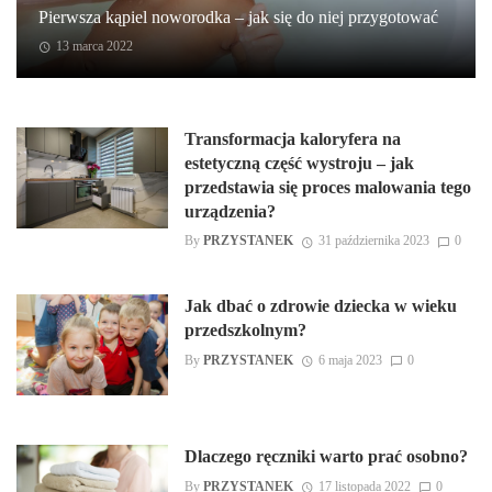
Pierwsza kąpiel noworodka – jak się do niej przygotować
13 marca 2022
Transformacja kaloryfera na
estetyczną część wystroju – jak
przedstawia się proces malowania tego
urządzenia?
By
PRZYSTANEK
31 października 2023
0
Jak dbać o zdrowie dziecka w wieku
przedszkolnym?
By
PRZYSTANEK
6 maja 2023
0
Dlaczego ręczniki warto prać osobno?
By
PRZYSTANEK
17 listopada 2022
0