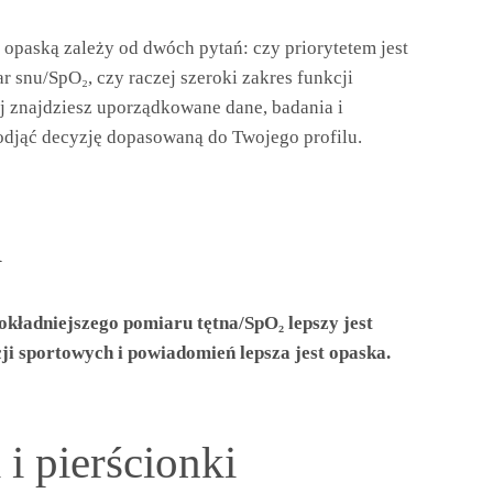
opaską zależy od dwóch pytań: czy priorytetem jest
snu/SpO₂, czy raczej szeroki zakres funkcji
j znajdziesz uporządkowane dane, badania i
djąć decyzję dopasowaną do Twojego profilu.
a
kładniejszego pomiaru tętna/SpO₂ lepszy jest
ji sportowych i powiadomień lepsza jest opaska.
i pierścionki