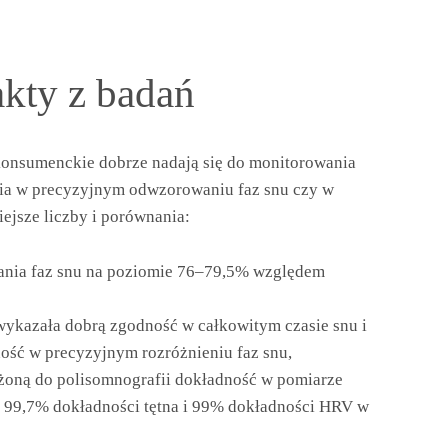
kty z badań
konsumenckie dobrze nadają się do monitorowania
enia w precyzyjnym odwzorowaniu faz snu czy w
iejsze liczby i porównania:
ania faz snu na poziomie 76–79,5% względem
wykazała dobrą zgodność w całkowitym czasie snu i
ość w precyzyjnym rozróżnieniu faz snu,
iżoną do polisomnografii dokładność w pomiarze
e 99,7% dokładności tętna i 99% dokładności HRV w