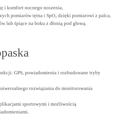
ę i komfort nocnego noszenia,
zych pomiarów tętna i SpO₂ dzięki pomiarowi z palca,
w lub śpiące na boku z dłonią pod głową.
opaska
nkcji: GPS, powiadomienia i rozbudowane tryby
uniwersalnego rozwiązania do monitorowania
z aplikacjami sportowymi i możliwością
iadomieniami.