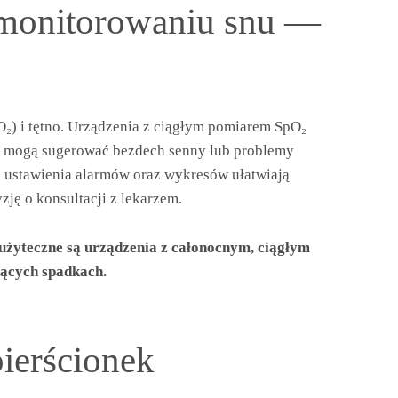
monitorowaniu snu —
O₂) i tętno. Urządzenia z ciągłym pomiarem SpO₂
re mogą sugerować bezdech senny lub problemy
 ustawienia alarmów oraz wykresów ułatwiają
ję o konsultacji z lekarzem.
 użyteczne są urządzenia z całonocnym, ciągłym
ących spadkach.
ierścionek