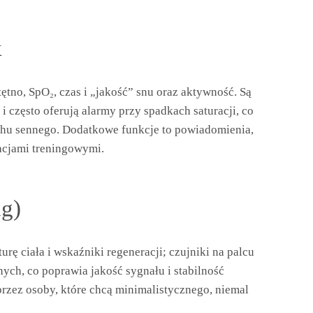
k
 tętno, SpO₂, czas i „jakość” snu oraz aktywność. Są
 często oferują alarmy przy spadkach saturacji, co
hu sennego. Dodatkowe funkcje to powiadomienia,
kacjami treningowymi.
ng)
urę ciała i wskaźniki regeneracji; czujniki na palcu
ych, co poprawia jakość sygnału i stabilność
rzez osoby, które chcą minimalistycznego, niemal