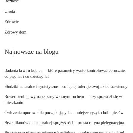
Różności
Uroda
Zdrowie
Zdrowy dom
Najnowsze na blogu
Badania krwi u kobiet — które parametry warto kontrolować corocznie,
co pięć lat i co dziesięć lat
Słodziki naturalne i syntetyczne – co lepiej toleruje twój układ trawienny
Rower treningowy napędzany własnym ruchem — czy sprawdzi się w
mieszkaniu
Ćwiczenia oporowe dla początkujących a mniejsze ryzyko bólu pleców
Bez silikonów dla naturalnej sprężystości – prosta rutyna pielęgnacyjna
Bezstresowa pierwsza wizyta u kardiologa – praktyczny przewodnik od