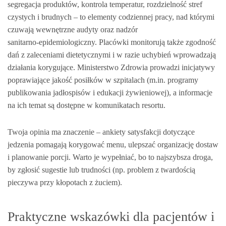
segregacja produktów, kontrola temperatur, rozdzielność stref
czystych i brudnych – to elementy codziennej pracy, nad którymi
czuwają wewnętrzne audyty oraz nadzór
sanitarno‑epidemiologiczny. Placówki monitorują także zgodność
dań z zaleceniami dietetycznymi i w razie uchybień wprowadzają
działania korygujące. Ministerstwo Zdrowia prowadzi inicjatywy
poprawiające jakość posiłków w szpitalach (m.in. programy
publikowania jadłospisów i edukacji żywieniowej), a informacje
na ich temat są dostępne w komunikatach resortu.
Twoja opinia ma znaczenie – ankiety satysfakcji dotyczące
jedzenia pomagają korygować menu, ulepszać organizację dostaw
i planowanie porcji. Warto je wypełniać, bo to najszybsza droga,
by zgłosić sugestie lub trudności (np. problem z twardością
pieczywa przy kłopotach z żuciem).
Praktyczne wskazówki dla pacjentów i