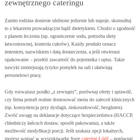
zewnętrznego cateringu
Zanim rodzina doniesie ulubione jedzenie lub napoje, skonsultuj
to z lekarzem prowadzącym bądź dietetykiem. Chodzi o zgodność
z planem leczenia (np. ograniczenie sodu, potrzeba diety
łatwostrawnej, kontrola cukrów). Każdy produkt oznacz
imieniem, nazwiskiem i datą dostarczenia, a jeśli otwierasz
opakowanie – przełóż zawartość do pojemnika i opisz. Takie
nawyki zmniejszają ryzyko pomyłek na sali i ułatwiają
personelowi pracę.
Gdy rozważasz posiłki „z zewnątrz”, porównaj oferty i sprawdź,
czy firma potrafi realnie dostosować menu do zaleceń klinicznych
(np. konsystencja przy dysfagii, niskosodowość, bezgluten).
Zwróć uwagę na deklaracje dotyczące bezpieczeństwa (HACCP,
chłodniczy łańcuch dostaw, sposób pakowania), a także
możliwość modyfikacji porcji. Jeśli szukasz opcji lokalnych,
możesz wpisać w wyszukiwarkę frazę
catering Łódź
– porównaj