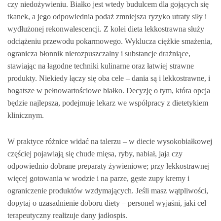
czy niedożywieniu. Białko jest wtedy budulcem dla gojących się
tkanek, a jego odpowiednia podaż zmniejsza ryzyko utraty siły i
wydłużonej rekonwalescencji. Z kolei dieta lekkostrawna służy
odciążeniu przewodu pokarmowego. Wyklucza ciężkie smażenia,
ogranicza błonnik nierozpuszczalny i substancje drażniące,
stawiając na łagodne techniki kulinarne oraz łatwiej strawne
produkty. Niekiedy łączy się oba cele – dania są i lekkostrawne, i
bogatsze w pełnowartościowe białko. Decyzję o tym, która opcja
będzie najlepsza, podejmuje lekarz we współpracy z dietetykiem
klinicznym.
W praktyce różnice widać na talerzu – w diecie wysokobiałkowej
częściej pojawiają się chude mięsa, ryby, nabiał, jaja czy
odpowiednio dobrane preparaty żywieniowe; przy lekkostrawnej
więcej gotowania w wodzie i na parze, gęste zupy kremy i
ograniczenie produktów wzdymających. Jeśli masz wątpliwości,
dopytaj o uzasadnienie doboru diety – personel wyjaśni, jaki cel
terapeutyczny realizuje dany jadłospis.