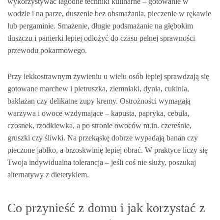
wykorzystywać łagodne techniki kulinarne – gotowanie w
wodzie i na parze, duszenie bez obsmażania, pieczenie w rękawie
lub pergaminie. Smażenie, długie podsmażanie na głębokim
tłuszczu i panierki lepiej odłożyć do czasu pełnej sprawności
przewodu pokarmowego.
Przy lekkostrawnym żywieniu u wielu osób lepiej sprawdzają się
gotowane marchew i pietruszka, ziemniaki, dynia, cukinia,
bakłażan czy delikatne zupy kremy. Ostrożności wymagają
warzywa i owoce wzdymające – kapusta, papryka, cebula,
czosnek, rzodkiewka, a po stronie owoców m.in. czereśnie,
gruszki czy śliwki. Na przekąskę dobrze wypadają banan czy
pieczone jabłko, a brzoskwinię lepiej obrać. W praktyce liczy się
Twoja indywidualna tolerancja – jeśli coś nie służy, poszukaj
alternatywy z dietetykiem.
Co przynieść z domu i jak korzystać z