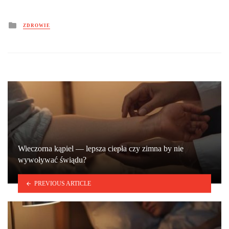
Posted
ZDROWIE
in
Wieczorna kąpiel — lepsza ciepła czy zimna by nie
wywoływać świądu?
PREVIOUS ARTICLE