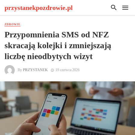
przystanekpozdrowie.pl
ZDROWIE
Przypomnienia SMS od NFZ
skracają kolejki i zmniejszają
liczbę nieodbytych wizyt
By
PRZYSTANEK
19 czerwca 2026