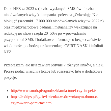
Dane NFZ za 2023 r. (liczba wysłanych SMS-ów i liczba
nieodwołanych wizyt), kampania społeczna „Odwołuję. Nie
blokuję” (szacunki 17 000 000 nieodwołanych wizyt w 2022 r.),
oraz międzynarodowe badania i metaanalizy wskazujące na
redukcję no‑shows rzędu 20–50% po wprowadzeniu
przypomnień SMS. Dodatkowe informacje o bezpieczeństwie
wiadomości pochodzą z rekomendacji CSIRT NASK i infolinii
NFZ.
Przepraszam, ale lista zawiera jedynie 7 różnych linków, a nie 8.
Proszę podać właściwą liczbę lub rozszerzyć listę o dodatkowe
pozycje.
http://www.smob.pl/ogrod/szklarnia-tunel-czy-inspekt/
https://redtips.pl/zycie/lazienka-w-drewnianym-domu-o-
czym-warto-pamietac.html