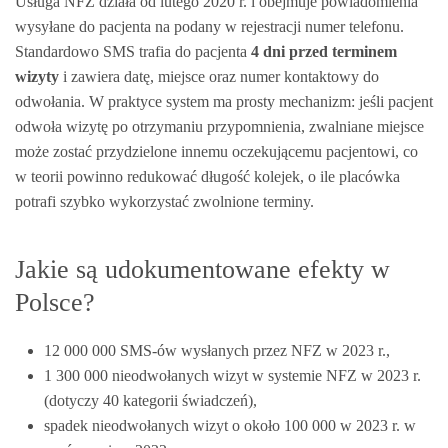
Usługa NFZ działa od lutego 2020 r. i obejmuje powiadomienia
wysyłane do pacjenta na podany w rejestracji numer telefonu.
Standardowo SMS trafia do pacjenta
4 dni przed terminem
wizyty
i zawiera datę, miejsce oraz numer kontaktowy do
odwołania. W praktyce system ma prosty mechanizm: jeśli pacjent
odwoła wizytę po otrzymaniu przypomnienia, zwalniane miejsce
może zostać przydzielone innemu oczekującemu pacjentowi, co
w teorii powinno redukować długość kolejek, o ile placówka
potrafi szybko wykorzystać zwolnione terminy.
Jakie są udokumentowane efekty w
Polsce?
12 000 000 SMS-ów wysłanych przez NFZ w 2023 r.,
1 300 000 nieodwołanych wizyt w systemie NFZ w 2023 r.
(dotyczy 40 kategorii świadczeń),
spadek nieodwołanych wizyt o około 100 000 w 2023 r. w