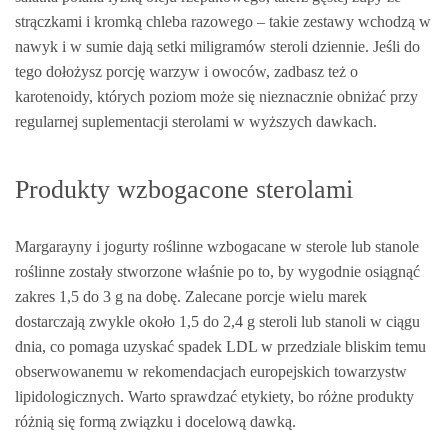
strączkami i kromką chleba razowego – takie zestawy wchodzą w
nawyk i w sumie dają setki miligramów steroli dziennie. Jeśli do
tego dołożysz porcję warzyw i owoców, zadbasz też o
karotenoidy, których poziom może się nieznacznie obniżać przy
regularnej suplementacji sterolami w wyższych dawkach.
Produkty wzbogacone sterolami
Margarayny i jogurty roślinne wzbogacane w sterole lub stanole
roślinne zostały stworzone właśnie po to, by wygodnie osiągnąć
zakres 1,5 do 3 g na dobę. Zalecane porcje wielu marek
dostarczają zwykle około 1,5 do 2,4 g steroli lub stanoli w ciągu
dnia, co pomaga uzyskać spadek LDL w przedziale bliskim temu
obserwowanemu w rekomendacjach europejskich towarzystw
lipidologicznych. Warto sprawdzać etykiety, bo różne produkty
różnią się formą związku i docelową dawką.