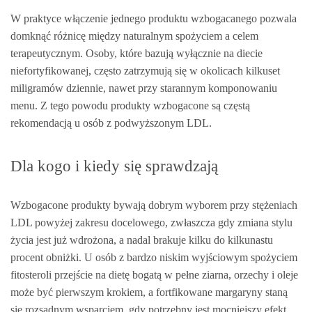
W praktyce włączenie jednego produktu wzbogacanego pozwala
domknąć różnicę między naturalnym spożyciem a celem
terapeutycznym. Osoby, które bazują wyłącznie na diecie
niefortyfikowanej, często zatrzymują się w okolicach kilkuset
miligramów dziennie, nawet przy starannym komponowaniu
menu. Z tego powodu produkty wzbogacone są częstą
rekomendacją u osób z podwyższonym LDL.
Dla kogo i kiedy się sprawdzają
Wzbogacone produkty bywają dobrym wyborem przy stężeniach
LDL powyżej zakresu docelowego, zwłaszcza gdy zmiana stylu
życia jest już wdrożona, a nadal brakuje kilku do kilkunastu
procent obniżki. U osób z bardzo niskim wyjściowym spożyciem
fitosteroli przejście na dietę bogatą w pełne ziarna, orzechy i oleje
może być pierwszym krokiem, a fortfikowane margaryny staną
się rozsądnym wsparciem, gdy potrzebny jest mocniejszy efekt.