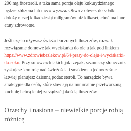
200 mg fitosteroli, a taka sama porcja oleju kukurydzianego
będzie zbliżona lub nieco wyższa. Oliwa z oliwek do sałatki
dołoży raczej kilkadziesiąt miligramów niż kilkaset, choć ma inne
atuty zdrowotne.
Jeśli często używasz świeżo tłoczonych tłuszczów, rozważ
rozwiązanie domowe jak wyciskarka do oleju jak pod linkiem
https://www.zdrowiebezlekow.pl/64-prasy-do-oleju-i-wyciskarki-
do-soku
. Przy surowcach takich jak rzepak, sezam czy słonecznik
zyskujesz kontrolę nad świeżością i smakiem, a jednocześnie
łatwiej planujesz dzienną podaż steroli. To narzędzie bywa
atrakcyjne dla osób, które stawiają na minimalnie przetworzoną
kuchnię i chcą lepiej zarządzać jakością tłuszczów.
Orzechy i nasiona – niewielkie porcje robią
różnicę