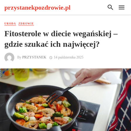
przystanekpozdrowie.pl
URODA
ZDROWIE
Fitosterole w diecie wegańskiej –
gdzie szukać ich najwięcej?
By
PRZYSTANEK
14 października 2025