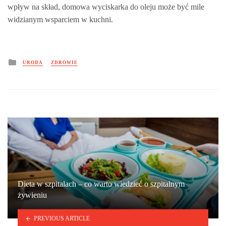
wpływ na skład, domowa wyciskarka do oleju może być mile
widzianym wsparciem w kuchni.
Posted
URODA
ZDROWIE
in
Dieta w szpitalach – co warto wiedzieć o szpitalnym
żywieniu
PREVIOUS ARTICLE