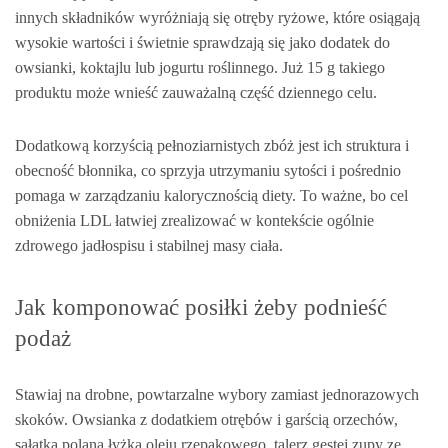
innych składników wyróżniają się otręby ryżowe, które osiągają
wysokie wartości i świetnie sprawdzają się jako dodatek do
owsianki, koktajlu lub jogurtu roślinnego. Już 15 g takiego
produktu może wnieść zauważalną część dziennego celu.
Dodatkową korzyścią pełnoziarnistych zbóż jest ich struktura i
obecność błonnika, co sprzyja utrzymaniu sytości i pośrednio
pomaga w zarządzaniu kalorycznością diety. To ważne, bo cel
obniżenia LDL łatwiej zrealizować w kontekście ogólnie
zdrowego jadłospisu i stabilnej masy ciała.
Jak komponować posiłki żeby podnieść
podaż
Stawiaj na drobne, powtarzalne wybory zamiast jednorazowych
skoków. Owsianka z dodatkiem otrębów i garścią orzechów,
sałatka polana łyżką oleju rzepakowego, talerz gęstej zupy ze