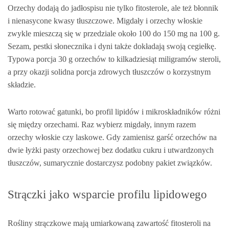
Orzechy dodają do jadłospisu nie tylko fitosterole, ale też błonnik
i nienasycone kwasy tłuszczowe. Migdały i orzechy włoskie
zwykle mieszczą się w przedziale około 100 do 150 mg na 100 g.
Sezam, pestki słonecznika i dyni także dokładają swoją cegiełkę.
Typowa porcja 30 g orzechów to kilkadziesiąt miligramów steroli,
a przy okazji solidna porcja zdrowych tłuszczów o korzystnym
składzie.
Warto rotować gatunki, bo profil lipidów i mikroskładników różni
się między orzechami. Raz wybierz migdały, innym razem
orzechy włoskie czy laskowe. Gdy zamienisz garść orzechów na
dwie łyżki pasty orzechowej bez dodatku cukru i utwardzonych
tłuszczów, sumarycznie dostarczysz podobny pakiet związków.
Strączki jako wsparcie profilu lipidowego
Rośliny strączkowe mają umiarkowaną zawartość fitosteroli na