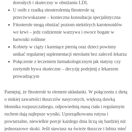
dorosłych i skuteczny w obniżaniu LDL
U osób z rzadką sitosterolemią fitosterole są
przeciwwskazane – konieczna konsultacja specjalistyczna
Fitosterole mogą obniżać poziom niektórych karotenoidów
we krwi – jedz codziennie warzywa i owoce bogate w
barwniki roślinne
Kobiety w ciąży i karmiące piersią oraz dzieci powinny
unikać regularnej suplementacji sterolami bez zaleceń lekarza
Połączenie z leczeniem farmakologicznym jak statyny czy
ezetymib bywa skuteczne – decyzję podejmij z lekarzem
prowadzącym
Pamiętaj, że fitosterole to element układanki. W połączeniu z dietą
o niskiej zawartości tłuszczów nasyconych, większą dawką
błonnika rozpuszczalnego, odpowiednią masą ciała i regularnym
ruchem dają najlepsze wyniki. Uporządkowana rutyna i
powtarzalne, niewielkie porcje każdego dnia liczą się bardziej niż
jednorazowe skoki. Jeśli stawiasz na świeże tłuszcze i lubisz mieć