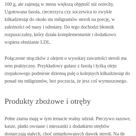
100 g, ale zajmują w menu większą objętość niż orzechy.
Ugotowana fasola, ciecierzyca czy soczewica to zwykle
kilkadziesiąt do około stu miligramów steroli na porcję, w
zależności od masy i odmiany. Do tego dochodzi błonnik
rozpuszczalny, który działa komplementarnie i dodatkowo
wspiera obniżanie LDL.
Połączenie strączków z olejem o wysokiej zawartości steroli ma
sens praktyczny. Przykładowy gulasz z fasolą i łyżką oleju
rzepakowego podniesie dzienną pulę o kolejnych kilkadziesiąt do
ponad stu miligramów, bez poczucia, że jesz coś wymuszonego.
Produkty zbożowe i otręby
Pełne ziarna mają w tym temacie realny udział. Pieczywo razowe,
kasze, płatki owsiane i mieszanki z dodatkiem otrębów
dostarczają stałych, choć umiarkowanych dawek steroli. Na tle