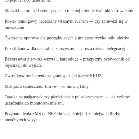
co pięć lat i co dziesięć lat
Słodziki naturalne i syntetyczne – co lepiej toleruje twój układ trawienny
Rower treningowy napędzany własnym ruchem — czy sprawdzi się w
mieszkaniu
Ćwiczenia oporowe dla początkujących a mniejsze ryzyko bólu pleców
Bez silikonów dla naturalnej sprężystości – prosta rutyna pielęgnacyjna
Bezstresowa pierwsza wizyta u kardiologa – praktyczny przewodnik od
rejestracji do wyjścia
Zwrot kosztów leczenia za granicą dzięki karcie EKUZ
Makijaż a skuteczność filtrów – co mówią fakty
Opaska na nadgarstek czy pierścionek z pulsoksymetrem — jak wybrać
urządzenie do monitorowania snu
Przypomnienia SMS od NFZ skracają kolejki i zmniejszają liczbę
nieodbytych wizyt