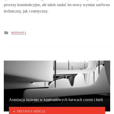
procesy konstrukcyjne, ale także nadać im nowy wymiar zarówno
techniczny, jak i estetyczny.
Posted
RÓŻNOŚCI
in
Aranżacja łazienki w kontrastowych barwach czerni i bieli
PREVIOUS ARTICLE