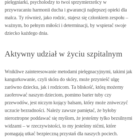
pielęgniarki, psycholodzy to twoi sprzymierzeńcy w
przywracaniu harmonii ducha i gwarancji najlepszej opieki dla
malca. Ty również, jako rodzic, stajesz się członkiem zespołu –
ważnym, bo pełnym miłości i determinacji, by wspierać swoje
dziecko każdego dnia.
Aktywny udział w życiu szpitalnym
Wnikliwe zainteresowanie metodami pielęgnacyjnymi, takimi jak
kangurkowanie, czyli skóra do skóry, może przynieść ulgę
zarówno dziecku, jak i rodzicom. Ta bliskość, którą możemy
zaoferować naszym dzieciom, pomimo barier tuby czy
przewodów, jest niczym kojący balsam, który może zniweczyć
uczucie bezradności. Należy zawsze pamiętać, że byłoby
nieroztropne poddawać się myślom, że jesteśmy tylko bezsilnymi
widzami – w rzeczywistości, to my jesteśmy nićmi, które
pomagają utkać bezpieczną przystań dla naszych pociech.