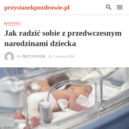
przystanekpozdrowie.pl
RÓŻNOŚCI
Jak radzić sobie z przedwczesnym
narodzinami dziecka
By
PRZYSTANEK
1 czerwca 2024