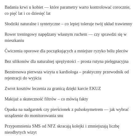
Badania krwi u kobiet — które parametry warto kontrolować corocznie,
co pięć lat i co dziesięć lat
Słodziki naturalne i syntetyczne – co lepiej toleruje twój układ trawienny
Rower treningowy napędzany własnym ruchem — czy sprawdzi się w
mieszkaniu
Ćwiczenia oporowe dla początkujących a mniejsze ryzyko bólu pleców
Bez silikonów dla naturalnej sprężystości – prosta rutyna pielęgnacyjna
Bezstresowa pierwsza wizyta u kardiologa – praktyczny przewodnik od
rejestracji do wyjścia
Zwrot kosztów leczenia za granicą dzięki karcie EKUZ
Makijaż a skuteczność filtrów – co mówią fakty
Opaska na nadgarstek czy pierścionek z pulsoksymetrem — jak wybrać
urządzenie do monitorowania snu
Przypomnienia SMS od NFZ skracają kolejki i zmniejszają liczbę
nieodbytych wizyt