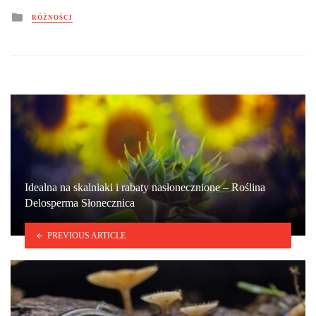
Posted
RÓŻNOŚCI
in
Idealna na skalniaki i rabaty nasłonecznione – Roślina
Delosperma Słonecznica
PREVIOUS ARTICLE