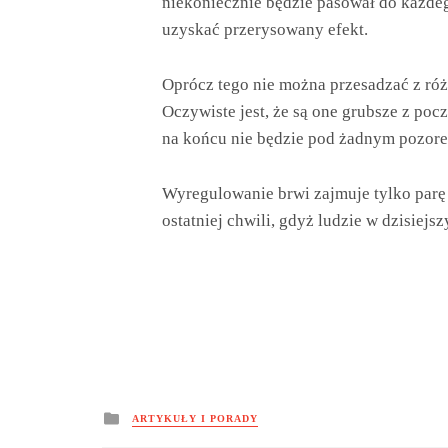
niekoniecznie będzie pasował do każdeg
uzyskać przerysowany efekt.
Oprócz tego nie można przesadzać z róż
Oczywiste jest, że są one grubsze z pocz
na końcu nie będzie pod żadnym pozore
Wyregulowanie brwi zajmuje tylko parę 
ostatniej chwili, gdyż ludzie w dzisiej
Posted
ARTYKUŁY I PORADY
in