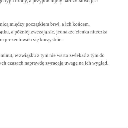
o typu urody, a przypomnijmy bardzo łatwo jest
nicą między początkiem brwi, a ich końcem.
ątku, a później zwężają się, jednakże cienka niteczka
m prezentowała się korzystnie.
minut, w związku z tym nie warto zwlekać z tym do
szych czasach naprawdę zwracają uwagę na ich wygląd.