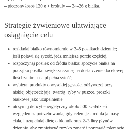
– pieczony łosoś 120 g + brokuły — 24–26 g białka.
Strategie żywieniowe ułatwiające
osiągnięcie celu
rozkładaj białko równomiernie w 3–5 posiłkach dziennie;
jeśli pojawi się sytość, jedz mniejsze porcje częściej,
rozpoczynaj posiłek od źródła białka; spożycie białka na
początku posiłku zwiększa szansę na dostarczenie docelowej
ilości zanim nastąpi pełna sytość,
wybieraj produkty o wysokiej gęstości odżywczej przy
niskiej objętości: jaja, twaróg, ryby w puszce, proszki
białkowe jako uzupełnienie,
utrzymuj deficyt energetyczny około 500 kcal/dzień
względem zapotrzebowania, gdy celem jest redukcja masy
ciała, i uzupełniaj dietę o błonnik oraz 2–3 litry płynów
dziennie, aby zmniejszyć ryzyko zaparć i poprawić tolerancję