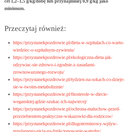
cel 1,2–1,5 g/kg/dobę lub przynajmniej 0,9 g/kg jako
minimum.
Przeczytaj również:
https://przystanekpozdrowie.pl/dieta-w-szpitalach-co-warto-
wiedziec-o-szpitalnym-zywieniu/
https://przystanekpozdrowie.pl/ekologiczna-dieta-jak-
odzywiac-sie-zdrowo-i-zgodnie-z-zasadami-
zrownowazonego-rozwoju/
https://przystanekpozdrowie.pl/tydzien-na-sokach-co-dzieje-
sie-w-twoim-metabolizmie/
https://przystanekpozdrowie.pl/fitosterole-w-diecie-
weganskiej-gdzie-szukac-ich-najwiecej/
https://przystanekpozdrowie.pl/ochrona-maluchow-przed-
przeziebieniem-praktyczne-wskazowki-dla-rodzicow/
https://przystanekpozdrowie.pl/dlugoterminowy-wplyw-
regularnego-picia-na-funkcjonowanie-watroby/