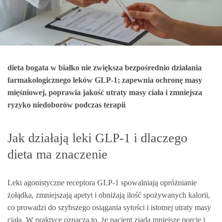
dieta bogata w białko nie zwiększa bezpośrednio działania
farmakologicznego leków GLP‑1; zapewnia ochronę masy
mięśniowej, poprawia jakość utraty masy ciała i zmniejsza
ryzyko niedoborów podczas terapii
Jak działają leki GLP‑1 i dlaczego
dieta ma znaczenie
Leki agonistyczne receptora GLP‑1 spowalniają opróżnianie
żołądka, zmniejszają apetyt i obniżają ilość spożywanych kalorii,
co prowadzi do szybszego osiągania sytości i istotnej utraty masy
ciała. W praktyce oznacza to, że pacjent zjada mniejsze porcje i