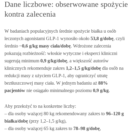
Dane liczbowe: obserwowane spożycie
kontra zalecenia
W badaniach populacyjnych średnie spożycie białka u osób
leczonych agonistami GLP‑1 wynosiło około
53,8 g/dobę
, czyli
średnio ~
0,6 g/kg masy ciała/dobę
. Wdrożone zalecenia
pokazują rozbieżność: włoskie wytyczne i eksperci kliniczni
sugerują minimum
0,9 g/kg/dobę
, a większość autorów
klinicznych rekomenduje zakres
1,2–1,5 g/kg/dobę
dla osób na
redukcji masy z użyciem GLP‑1, aby ograniczyć utratę
beztłuszczowej masy ciała. W jednym badaniu aż
88%
pacjentów
nie osiągało minimalnego poziomu
0,9 g/kg
.
Aby przełożyć to na konkretne liczby:
– dla osoby ważącej 80 kg rekomendowany zakres to
96–120 g
białka/dobę
(przy 1,2–1,5 g/kg),
– dla osoby ważącej 65 kg zakres to
78–98 g/dobę
,