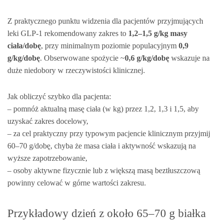
Z praktycznego punktu widzenia dla pacjentów przyjmujących
leki GLP‑1 rekomendowany zakres to
1,2–1,5 g/kg masy
ciała/dobę
, przy minimalnym poziomie populacyjnym
0,9
g/kg/dobę
. Obserwowane spożycie ~
0,6 g/kg/dobę
wskazuje na
duże niedobory w rzeczywistości klinicznej.
Jak obliczyć szybko dla pacjenta:
– pomnóż aktualną masę ciała (w kg) przez 1,2, 1,3 i 1,5, aby
uzyskać zakres docelowy,
– za cel praktyczny przy typowym pacjencie klinicznym przyjmij
60–70 g/dobę, chyba że masa ciała i aktywność wskazują na
wyższe zapotrzebowanie,
– osoby aktywne fizycznie lub z większą masą beztłuszczową
powinny celować w górne wartości zakresu.
Przykładowy dzień z około 65–70 g białka