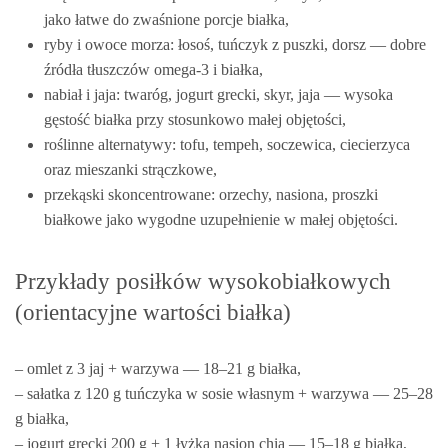
jako łatwe do zwaśnione porcje białka,
ryby i owoce morza: łosoś, tuńczyk z puszki, dorsz — dobre
źródła tłuszczów omega‑3 i białka,
nabiał i jaja: twaróg, jogurt grecki, skyr, jaja — wysoka
gęstość białka przy stosunkowo małej objętości,
roślinne alternatywy: tofu, tempeh, soczewica, ciecierzyca
oraz mieszanki strączkowe,
przekąski skoncentrowane: orzechy, nasiona, proszki
białkowe jako wygodne uzupełnienie w małej objętości.
Przykłady posiłków wysokobiałkowych
(orientacyjne wartości białka)
– omlet z 3 jaj + warzywa — 18–21 g białka,
– sałatka z 120 g tuńczyka w sosie własnym + warzywa — 25–28
g białka,
– jogurt grecki 200 g + 1 łyżka nasion chia — 15–18 g białka,