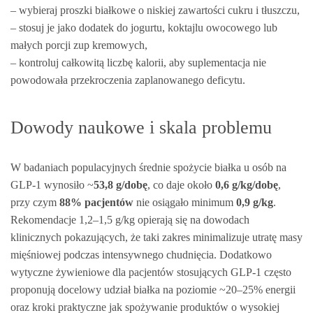
– wybieraj proszki białkowe o niskiej zawartości cukru i tłuszczu,
– stosuj je jako dodatek do jogurtu, koktajlu owocowego lub
małych porcji zup kremowych,
– kontroluj całkowitą liczbę kalorii, aby suplementacja nie
powodowała przekroczenia zaplanowanego deficytu.
Dowody naukowe i skala problemu
W badaniach populacyjnych średnie spożycie białka u osób na
GLP‑1 wynosiło ~
53,8 g/dobę
, co daje około
0,6 g/kg/dobę
,
przy czym
88% pacjentów
nie osiągało minimum
0,9 g/kg
.
Rekomendacje 1,2–1,5 g/kg opierają się na dowodach
klinicznych pokazujących, że taki zakres minimalizuje utratę masy
mięśniowej podczas intensywnego chudnięcia. Dodatkowo
wytyczne żywieniowe dla pacjentów stosujących GLP‑1 często
proponują docelowy udział białka na poziomie ~20–25% energii
oraz kroki praktyczne jak spożywanie produktów o wysokiej