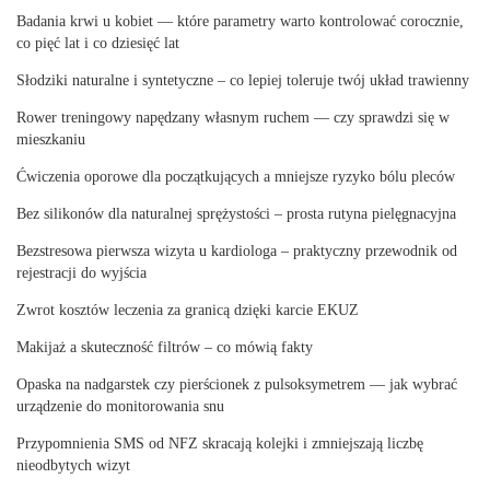
Badania krwi u kobiet — które parametry warto kontrolować corocznie,
co pięć lat i co dziesięć lat
Słodziki naturalne i syntetyczne – co lepiej toleruje twój układ trawienny
Rower treningowy napędzany własnym ruchem — czy sprawdzi się w
mieszkaniu
Ćwiczenia oporowe dla początkujących a mniejsze ryzyko bólu pleców
Bez silikonów dla naturalnej sprężystości – prosta rutyna pielęgnacyjna
Bezstresowa pierwsza wizyta u kardiologa – praktyczny przewodnik od
rejestracji do wyjścia
Zwrot kosztów leczenia za granicą dzięki karcie EKUZ
Makijaż a skuteczność filtrów – co mówią fakty
Opaska na nadgarstek czy pierścionek z pulsoksymetrem — jak wybrać
urządzenie do monitorowania snu
Przypomnienia SMS od NFZ skracają kolejki i zmniejszają liczbę
nieodbytych wizyt