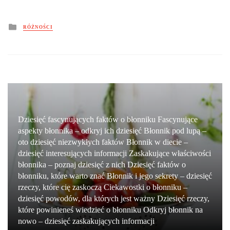
Posted
RÓŻNOŚCI
in
Dziesięć fascynujących faktów o błonniku Fascynujące
aspekty błonnika – odkryj ich dziesięć Błonnik pod lupą –
oto dziesięć niezwykłych faktów Błonnik w diecie –
dziesięć interesujących informacji Zaskakujące właściwości
błonnika – poznaj dziesięć z nich Dziesięć faktów o
błonniku, które warto znać Błonnik i jego sekrety – dziesięć
rzeczy, które cię zaskoczą Ciekawostki o błonniku –
dziesięć powodów, dla których jest ważny Dziesięć rzeczy,
które powinieneś wiedzieć o błonniku Odkryj błonnik na
nowo – dziesięć zaskakujących informacji