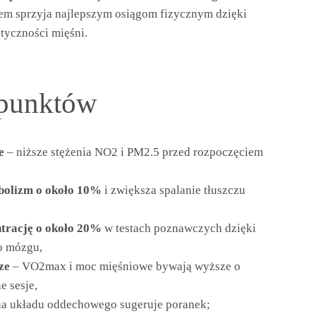
em sprzyja najlepszym osiągom fizycznym dzięki
styczności mięśni.
 punktów
e
– niższe stężenia NO2 i PM2.5 przed rozpoczęciem
bolizm o około 10%
i zwiększa spalanie tłuszczu
trację o około 20%
w testach poznawczych dzięki
o mózgu,
ze
– VO2max i moc mięśniowe bywają wyższe o
e sesje,
a układu oddechowego sugeruje poranek;