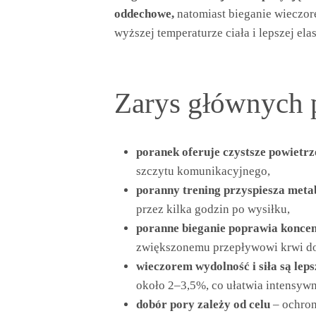
oddechowe,
natomiast bieganie wieczor
wyższej temperaturze ciała i lepszej ela
Zarys głównych
poranek oferuje czystsze powietrz
szczytu komunikacyjnego,
poranny trening przyspiesza meta
przez kilka godzin po wysiłku,
poranne bieganie poprawia koncen
zwiększonemu przepływowi krwi d
wieczorem wydolność i siła są leps
około 2–3,5%, co ułatwia intensywn
dobór pory zależy od celu
– ochron