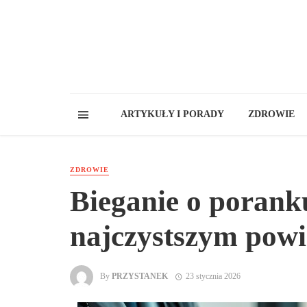
ARTYKUŁY I PORADY
ZDROWIE
ZDROWIE
Bieganie o porank
najczystszym powie
By
PRZYSTANEK
23 stycznia 2026