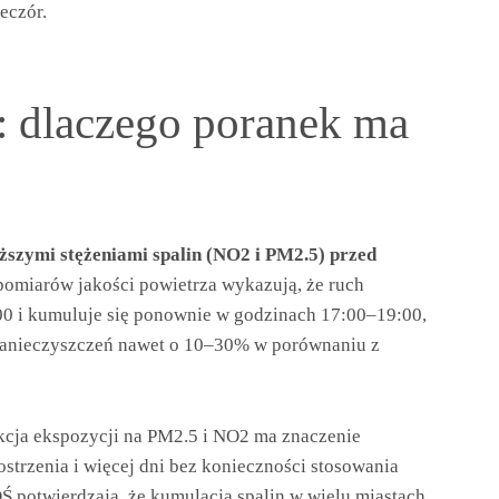
eczór.
: dlaczego poranek ma
ższymi stężeniami spalin (NO2 i PM2.5) przed
pomiarów jakości powietrza wykazują, że ruch
0 i kumuluje się ponownie w godzinach 17:00–19:00,
 zanieczyszczeń nawet o 10–30% w porównaniu z
kcja ekspozycji na PM2.5 i NO2 ma znaczenie
ostrzenia i więcej dni bez konieczności stosowania
 potwierdzają, że kumulacja spalin w wielu miastach