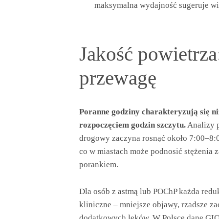
maksymalna wydajność sugeruje wi
Jakość powietrza
przewagę
Poranne godziny charakteryzują się ni
rozpoczęciem godzin szczytu.
Analizy 
drogowy zaczyna rosnąć około 7:00–8:0
co w miastach może podnosić stężenia
porankiem.
Dla osób z astmą lub POChP każda redu
kliniczne – mniejsze objawy, rzadsze za
dodatkowych leków. W Polsce dane GIOŚ