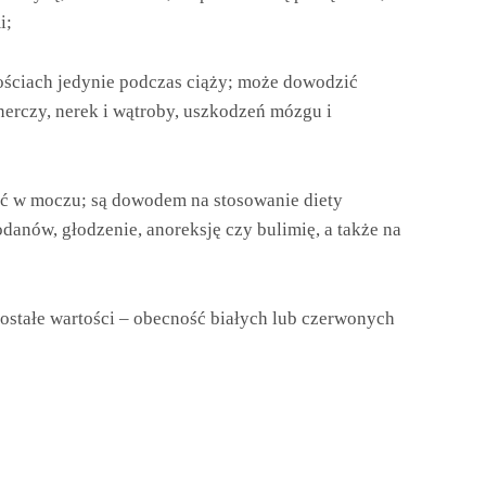
i;
ościach jedynie podczas ciąży; może dowodzić
erczy, nerek i wątroby, uszkodzeń mózgu i
źć w moczu; są dowodem na stosowanie diety
danów, głodzenie, anoreksję czy bulimię, a także na
ostałe wartości – obecność białych lub czerwonych