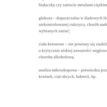
białaczkę czy zatrucie metalami ciężkim
glukoza – dopuszczalna w śladowych il
niekontrolowanej cukrzycy, chorób nadn
wybranych zatruć;
ciała ketonowe – nie powinny się znale
o krytycznie niskiej zawartości węglowo
chorobę alkoholową;
analiza mikroskopowa – potwierdza poz
krwinek, ciał obcych, bakterii, itp.