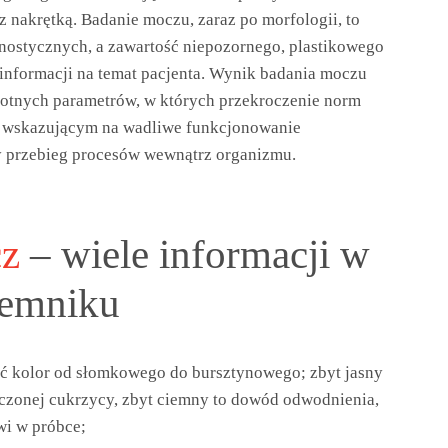
nakrętką. Badanie moczu, zaraz po morfologii, to
gnostycznych, a zawartość niepozornego, plastikowego
nformacji na temat pacjenta. Wynik badania moczu
istotnych parametrów, w których przekroczenie norm
, wskazującym na wadliwe funkcjonowanie
y przebieg procesów wewnątrz organizmu.
cz
– wiele informacji w
jemniku
ć kolor od słomkowego do bursztynowego; zbyt jasny
eczonej cukrzycy, zbyt ciemny to dowód odwodnienia,
wi w próbce;