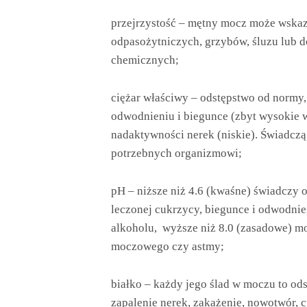
przejrzystość – mętny mocz może wskaz
odpasożytniczych, grzybów, śluzu lub 
chemicznych;
ciężar właściwy – odstępstwo od normy, 
odwodnieniu i biegunce (zbyt wysokie 
nadaktywności nerek (niskie). Świadczą
potrzebnych organizmowi;
pH – niższe niż 4.6 (kwaśne) świadczy o
leczonej cukrzycy, biegunce i odwodni
alkoholu, wyższe niż 8.0 (zasadowe) m
moczowego czy astmy;
białko – każdy jego ślad w moczu to o
zapalenie nerek, zakażenie, nowotwór, c