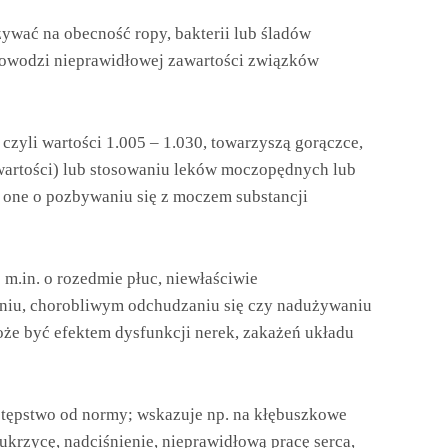
ywać na obecność ropy, bakterii lub śladów
dowodzi nieprawidłowej zawartości związków
czyli wartości 1.005 – 1.030, towarzyszą gorączce,
wartości) lub stosowaniu leków moczopędnych lub
 one o pozbywaniu się z moczem substancji
 m.in. o rozedmie płuc, niewłaściwie
eniu, chorobliwym odchudzaniu się czy nadużywaniu
oże być efektem dysfunkcji nerek, zakażeń układu
dstępstwo od normy; wskazuje np. na kłębuszkowe
ukrzycę, nadciśnienie, nieprawidłową pracę serca,