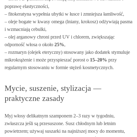
poprawę elastyczności,
– fitokeratyna wypełnia ubytki w łusce i zmniejsza łamliwość,
– oleje bogate w kwasy omega (lniany, krokosz) odżywiają pasma
i wzmacniają cebulki,
– olej arganowy chroni przed UV i chlorem, zwiększając
odporność włosa o około
25%
,
– rozmaryn (olejek eteryczny) stosowany jako dodatek stymuluje
mikrokrążenie i może przyspieszać porost o
15–20%
przy
regularnym stosowaniu w formie stężeń kosmetycznych.
Mycie, suszenie, stylizacja —
praktyczne zasady
Myj włosy delikatnym szamponem 2–3 razy w tygodniu,
zwłaszcza jeśli są przesuszone. Susz chłodnym lub letnim
powietrzem; używaj suszarki na najniższej mocy do momentu,