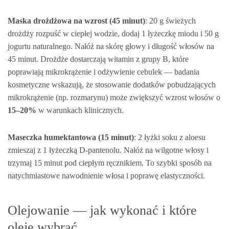
Maska drożdżowa na wzrost (45 minut)
: 20 g świeżych
drożdży rozpuść w ciepłej wodzie, dodaj 1 łyżeczkę miodu i 50 g
jogurtu naturalnego. Nałóż na skórę głowy i długość włosów na
45 minut. Drożdże dostarczają witamin z grupy B, które
poprawiają mikrokrążenie i odżywienie cebulek — badania
kosmetyczne wskazują, że stosowanie dodatków pobudzających
mikrokrążenie (np. rozmarynu) może zwiększyć wzrost włosów o
15–20%
w warunkach klinicznych.
Maseczka humektantowa (15 minut)
: 2 łyżki soku z aloesu
zmieszaj z 1 łyżeczką D‑pantenolu. Nałóż na wilgotne włosy i
trzymaj 15 minut pod ciepłym ręcznikiem. To szybki sposób na
natychmiastowe nawodnienie włosa i poprawę elastyczności.
Olejowanie — jak wykonać i które
oleje wybrać