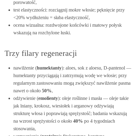
porowatość,
test elastyczności: rozciągnij mokre włosie; pęknięcie przy
<20% wydłużeniu = słaba elastyczność,
ocena wizualna: rozdwojone końcówki i matowy połysk
wskazują na rozchylone łuski.
Trzy filary regeneracji
nawilżenie (
humektanty
): aloes, sok z aloesu, D‑pantenol —
humektanty przyciągają i zatrzymują wodę we włosie; przy
regularnym zastosowaniu mogą zwiększyć nawilżenie pasma
nawet o około
50%
,
odżywienie (
emolienty
): oleje roślinne i masła — oleje takie
jak lniany, krokosz, wiesiołek i arganowy odżywiają
strukturę włosa i poprawiają sprężystość; badania wskazują
na wzrost sprężystości o około
40%
po 4 tygodniach
stosowania,