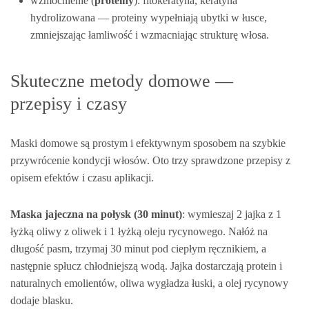
wzmocnienie (
proteiny
): fitokeratyna, keratyna
hydrolizowana — proteiny wypełniają ubytki w łusce,
zmniejszając łamliwość i wzmacniając strukturę włosa.
Skuteczne metody domowe —
przepisy i czasy
Maski domowe są prostym i efektywnym sposobem na szybkie
przywrócenie kondycji włosów. Oto trzy sprawdzone przepisy z
opisem efektów i czasu aplikacji.
Maska jajeczna na połysk (30 minut)
: wymieszaj 2 jajka z 1
łyżką oliwy z oliwek i 1 łyżką oleju rycynowego. Nałóż na
długość pasm, trzymaj 30 minut pod ciepłym ręcznikiem, a
następnie spłucz chłodniejszą wodą. Jajka dostarczają protein i
naturalnych emolientów, oliwa wygładza łuski, a olej rycynowy
dodaje blasku.