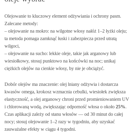
Olejowanie to kluczowy element odżywiania i ochrony pasm.
Zalecane metody:
– olejowanie na mokro: na wilgotne włosy nałóż 1–2 łyżki oleju;
ta metoda pomaga zamknąć łuski i zabezpiecza przed utratą
wilgoci,
– olejowanie na sucho: lekkie oleje, takie jak arganowy lub
wiesiołkowy, stosuj punktowo na końcówki na noc; unikaj
ciężkich olejów na cienkie włosy, by nie je obciążyć.
Dobór olejów ma znaczenie: olej lniany odżywia i dostarcza
kwasów omega, krokosz wzmacnia cebulki, wiesiołek zwiększa
elastyczność, a olej arganowy chroni przed promieniowaniem UV
i chlorowaną wodą, zwiększając odporność włosa o około
25%
.
Czas aplikacji zależy od stanu włosów — od 30 minut do całej
nocy; stosuj olejowanie 1–2 razy w tygodniu, aby uzyskać
zauważalne efekty w ciągu 4 tygodni.