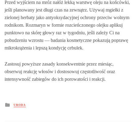
Przed wyjściem na mróz nałóż lekką warstwę oleju na końcówki,
jeśli planowany jest długi czas na zewnątrz. Używaj mgiełki z
zielonej herbaty jako antyoksydacyjnej ochrony przeciw wolnym
rodnikom. Rozmaryn w formie rozcieńczonego olejku aplikuj
punktowo na skórę głowy raz w tygodniu, jeśli zależy Ci na
pobudzeniu wzrostu — badania kosmetyczne pokazują poprawę
mikrokrążenia i lepszą kondycję cebulek.
Zastosuj powyższe zasady konsekwentnie przez miesiąc,
obserwuj reakcję włosów i dostosowuj częstotliwość oraz
intensywność zabiegów do ich porowatości i reakcji.
Posted
URODA
in