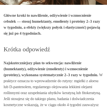
Główne kroki to nawilżenie, odżywienie i wzmocnienie
cebulek — stosuj humektanty, emolienty i proteiny 2–3 razy
w tygodniu, a efekty (większy połysk i elastyczność) pojawią
się już po 4 tygodniach.
Krótka odpowiedź
Najskuteczniejszy plan to sekwencja: nawilżenie
(humektanty), odżywienie (emolienty) i wzmocnienie
(proteiny), wykonana systematycznie 2–3 razy w tygodniu.
W
praktyce oznacza to wprowadzenie do rutyny: mgiełki z aloesu
lub D‑pantenolem, regularnego olejowania lekkimi olejami
roślinnymi oraz uzupełniania ubytków keratyną lub fitokeratyną.
Jeśli stosujesz się do takiego planu, badania i doświadczenia
kosmetyczne wskazują, że w ciągu około 4 tygodni zauważysz