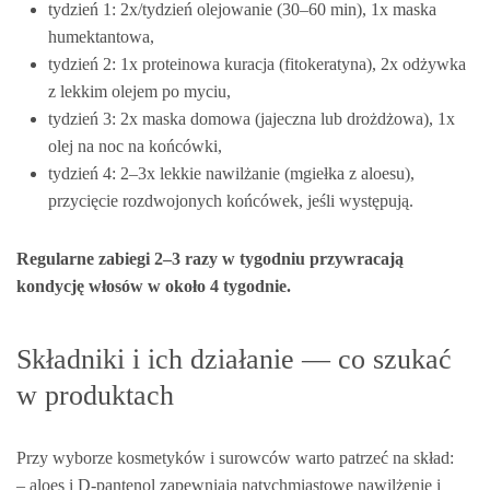
tydzień 1: 2x/tydzień olejowanie (30–60 min), 1x maska
humektantowa,
tydzień 2: 1x proteinowa kuracja (fitokeratyna), 2x odżywka
z lekkim olejem po myciu,
tydzień 3: 2x maska domowa (jajeczna lub drożdżowa), 1x
olej na noc na końcówki,
tydzień 4: 2–3x lekkie nawilżanie (mgiełka z aloesu),
przycięcie rozdwojonych końcówek, jeśli występują.
Regularne zabiegi 2–3 razy w tygodniu przywracają
kondycję włosów w około 4 tygodnie.
Składniki i ich działanie — co szukać
w produktach
Przy wyborze kosmetyków i surowców warto patrzeć na skład:
– aloes i D‑pantenol zapewniają natychmiastowe nawilżenie i