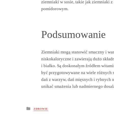
ziemniaki w sosie, takie jak ziemniaki 
pomidorowym.
Podsumowanie
Ziemniaki mogą stanowić smaczny i wart
niskokaloryczne i zawierają dużo skła
i białko. Są doskonałym źródłem witami
być przygotowywane na wiele różnych s
dań z warzyw, dań mięsnych i rybnych o
unikać smażenia lub nadmiernego dosal
Posted
ZDROWIE
in