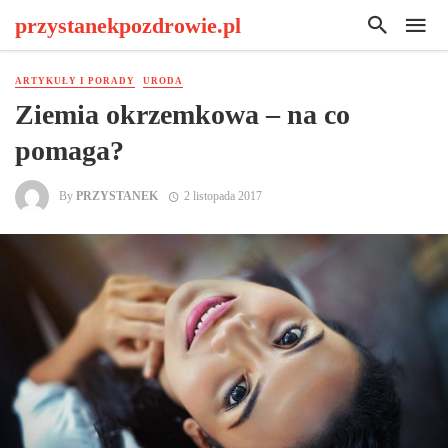
przystanekpozdrowie.pl
ARTYKUŁY I PORADY
URODA
Ziemia okrzemkowa – na co
pomaga?
By
PRZYSTANEK
2 listopada 2017