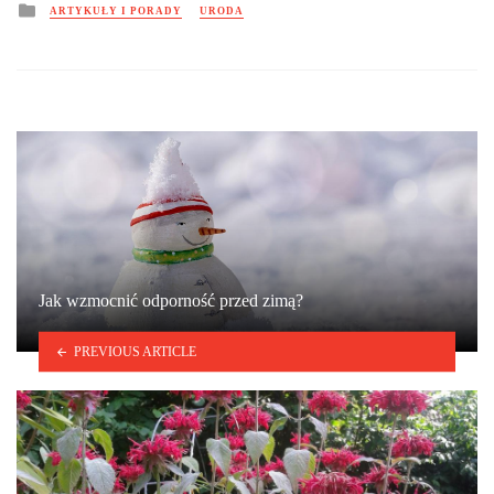
Posted
ARTYKUŁY I PORADY
URODA
in
Jak wzmocnić odporność przed zimą?
PREVIOUS ARTICLE