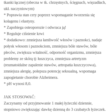
tkanki łącznej (obecna w tk. chrzęstnych, ścięgnach, więzadłach,
ukł. naczyniowym)
* Poprawia stan cery poprzez wspomaganie tworzenia się
kolagenu i elastyny.
* Zapobiega osteoporozie i odwraca ją!
* Reguluje ciśnienie krwi
* dodatkowo: zmniejsza łamliwość włosów i paznokci, nadaje
połysk włosom i paznokciom, zmniejsza bóle stawów, bóle
pleców, zwiększa witalność, odporność organizmu, zmniejsza
problemy ze skórą tj: łuszczyca, zmniejsza artretyzm
(reumatoidalne zapalenie stawów, artropatia łuszczycowa),
zmniejsza alergię, polepsza potencję seksualną, wspomaga
zapogietanie chorobie Alzheimera.
* pH wynosi 8,0.
JAK STOSOWAĆ:
Zaczynamy od przyjmowanie 1 małej łyżeczki dziennie,
stopniowo zwiększając dawkę dzienną do 3 czubatych łyżeczek.