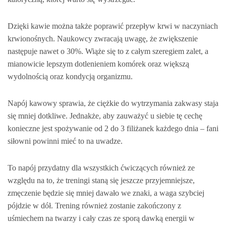
Dzięki kawie można także poprawić przepływ krwi w naczyniach
krwionośnych. Naukowcy zwracają uwagę, że zwiększenie
następuje nawet o 30%. Wiąże się to z całym szeregiem zalet, a
mianowicie lepszym dotlenieniem komórek oraz większą
wydolnością oraz kondycją organizmu.
Napój kawowy sprawia, że ciężkie do wytrzymania zakwasy staja
się mniej dotkliwe. Jednakże, aby zauważyć u siebie tę cechę
konieczne jest spożywanie od 2 do 3 filiżanek każdego dnia – fani
siłowni powinni mieć to na uwadze.
To napój przydatny dla wszystkich ćwiczących również ze
względu na to, że treningi staną się jeszcze przyjemniejsze,
zmęczenie będzie się mniej dawało we znaki, a waga szybciej
pójdzie w dół. Trening również zostanie zakończony z
uśmiechem na twarzy i cały czas ze sporą dawką energii w