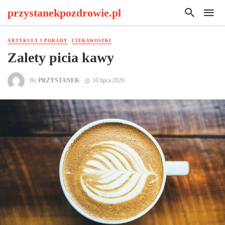
przystanekpozdrowie.pl
ARTYKUŁY I PORADY
CIEKAWOSTKI
Zalety picia kawy
By
PRZYSTANEK
10 lipca 2020