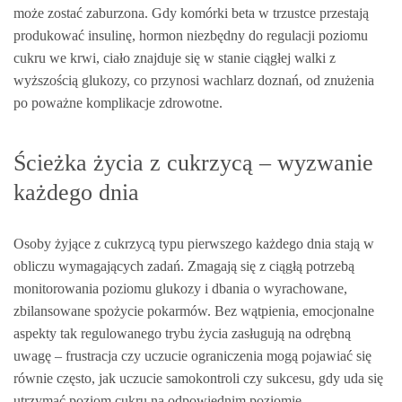
może zostać zaburzona. Gdy komórki beta w trzustce przestają
produkować insulinę, hormon niezbędny do regulacji poziomu
cukru we krwi, ciało znajduje się w stanie ciągłej walki z
wyższością glukozy, co przynosi wachlarz doznań, od znużenia
po poważne komplikacje zdrowotne.
Ścieżka życia z cukrzycą – wyzwanie
każdego dnia
Osoby żyjące z cukrzycą typu pierwszego każdego dnia stają w
obliczu wymagających zadań. Zmagają się z ciągłą potrzebą
monitorowania poziomu glukozy i dbania o wyrachowane,
zbilansowane spożycie pokarmów. Bez wątpienia, emocjonalne
aspekty tak regulowanego trybu życia zasługują na odrębną
uwagę – frustracja czy uczucie ograniczenia mogą pojawiać się
równie często, jak uczucie samokontroli czy sukcesu, gdy uda się
utrzymać poziom cukru na odpowiednim poziomie.