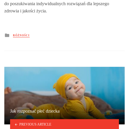
do poszukiwania indywidualnych rozwiązań dla lepszego
zdrowia i jakości życia.
Posted
RÓŻNOŚCI
in
Jak rozpoznać płeć dziecka
PREVIOUS ARTICLE