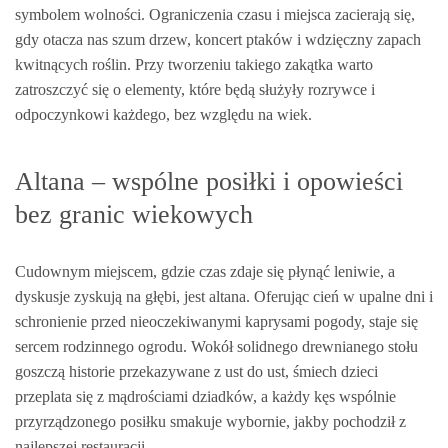
symbolem wolności. Ograniczenia czasu i miejsca zacierają się,
gdy otacza nas szum drzew, koncert ptaków i wdzięczny zapach
kwitnących roślin. Przy tworzeniu takiego zakątka warto
zatroszczyć się o elementy, które będą służyły rozrywce i
odpoczynkowi każdego, bez względu na wiek.
Altana – wspólne posiłki i opowieści
bez granic wiekowych
Cudownym miejscem, gdzie czas zdaje się płynąć leniwie, a
dyskusje zyskują na głębi, jest altana. Oferując cień w upalne dni i
schronienie przed nieoczekiwanymi kaprysami pogody, staje się
sercem rodzinnego ogrodu. Wokół solidnego drewnianego stołu
goszczą historie przekazywane z ust do ust, śmiech dzieci
przeplata się z mądrościami dziadków, a każdy kęs wspólnie
przyrządzonego posiłku smakuje wybornie, jakby pochodził z
najlepszej restauracji.