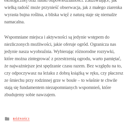
ekologicznej oraz nauki odpowiedzialności. Zadziwiające, jak
wielką radość może przynieść obserwacja, jak z małego ziarenka
wyrasta bujna roślina, a bliska więź z naturą staje się niemalże
namacalna.
Wspomniane miejsca i aktywności są jedynie wstępem do
niezliczonych możliwości, jakie oferuje ogród. Ogranicza nas
jedynie nasza wyobraźnia. Wybierając różnorodne rozrywki,
które można zintegrować z przestrzenią ogrodu, warto pamiętać,
że najważniejsze jest spędzanie czasu razem. Bez względu na to,
czy odpoczywasz na leżaku z dobrą książką w ręku, czy płaczesz
ze śmiechu przy rodzinnej grze w boule – to właśnie te chwile
stają się fundamentem niezapomnianych wspomnień, które
zbudujemy sobie nawzajem.
Posted
RÓŻNOŚCI
in