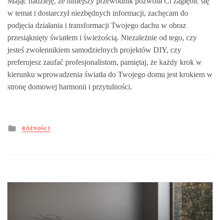
Mając nadzieję, że niniejszy przewodnik pozwolił Ci zagłębić się
w temat i dostarczył niezbędnych informacji, zachęcam do
podjęcia działania i transformacji Twojego dachu w obraz
przesiąknięty światłem i świeżością. Niezależnie od tego, czy
jesteś zwolennikiem samodzielnych projektów DIY, czy
preferujesz zaufać profesjonalistom, pamiętaj, że każdy krok w
kierunku wprowadzenia światła do Twojego domu jest krokiem w
stronę domowej harmonii i przytulności.
Posted
RÓŻNOŚCI
in