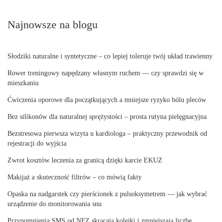
Najnowsze na blogu
Słodziki naturalne i syntetyczne – co lepiej toleruje twój układ trawienny
Rower treningowy napędzany własnym ruchem — czy sprawdzi się w
mieszkaniu
Ćwiczenia oporowe dla początkujących a mniejsze ryzyko bólu pleców
Bez silikonów dla naturalnej sprężystości – prosta rutyna pielęgnacyjna
Bezstresowa pierwsza wizyta u kardiologa – praktyczny przewodnik od
rejestracji do wyjścia
Zwrot kosztów leczenia za granicą dzięki karcie EKUZ
Makijaż a skuteczność filtrów – co mówią fakty
Opaska na nadgarstek czy pierścionek z pulsoksymetrem — jak wybrać
urządzenie do monitorowania snu
Przypomnienia SMS od NFZ skracają kolejki i zmniejszają liczbę