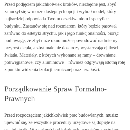
Przed podjęciem jakichkolwiek kroków, niezbędne jest, abyś
zanurzył się w morze dostępnych opcji i wybrał model, który
najbardziej odpowiada Twoim oczekiwaniom i specyfice
budynku. Zastanów się nad rozmiarem, który będzie pasował
zarówno do estetyki strychu, jak i jego funkcjonalności, biorąc
pod uwagę, że zbyt duże okno może spowodować nadmierny
przyrost ciepła, a zbyt małe nie dostarczy wystarczającej ilości
światła. Materiały, z których wykonane są ramy – drewniane,
poliwęglanowe, czy aluminiowe – również odgrywają istotną rolę
z punktu widzenia izolacji termicznej oraz trwałości.
Porządkowanie Spraw Formalno-
Prawnych
Przed rozpoczęciem jakichkolwiek prac budowlanych, musisz
upewnić się, że wszystkie procedury urzędowe są dopięte na
ostatni guzik. W zależności od lokalnych przepisów, może być