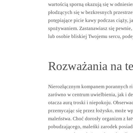
wartością sporną okazują się w odniesie
płodzących się w bezkresnych przestrze
potępiające picie kawy podczas ciąży, j
spożywaniem. Zastanawiasz się pewnie, 
lub osobie bliskiej Twojemu sercu, pod
Rozważania na t
Nierozłącznym kompanem porannych ritua
zarówno w centrum uwielbienia, jak i de
otacza aurą troski i niepokoju. Obserwa
przemycając się przez łożysko, może wp
maleństwa. Choć dorosły organizm z łatw
pobudzającego, maleńki zarodek posiada