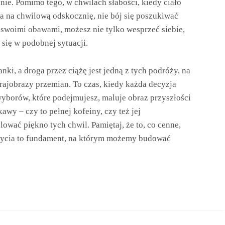
nie. Pomimo tego, w chwilach słabości, kiedy ciało
ga na chwilową odskocznię, nie bój się poszukiwać
ę swoimi obawami, możesz nie tylko wesprzeć siebie,
 się w podobnej sytuacji.
ki, a droga przez ciążę jest jedną z tych podróży, na
rajobrazy przemian. To czas, kiedy każda decyzja
wyborów, które podejmujesz, maluje obraz przyszłości
awy – czy to pełnej kofeiny, czy też jej
ować piękno tych chwil. Pamiętaj, że to, co cenne,
życia to fundament, na którym możemy budować