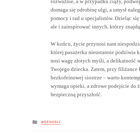
rozważnie, a w przypadku ciąży, podwój
domaga się odrobinę ulgi, a umysł nale
pomocy i rad u specjalistów. Dzieląc si
ale i zainspirować innych, którzy znajdą
W końcu, życie przynosi nam niespodzian
której pasażerka nieustannie podziwia k
nosi wagę złotych myśli, a delikatność 
Twojego dziecka. Zatem, przy filiżance k
bezkofeinowej siostrze – warto kontempl
wymaga opieki, a zdrowe podejście do 
bezpieczną przyszłość.
Posted
RÓŻNOŚCI
in