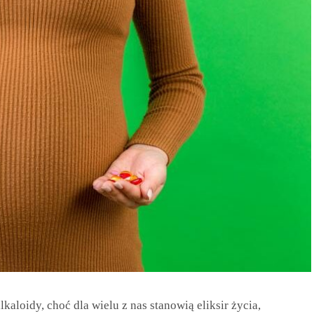
loidy, choć dla wielu z nas stanowią eliksir życia,