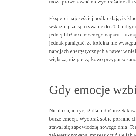
może prowokować niewyobrażalne dla wi
Eksperci najczęściej podkreślają, iż kl
wskazują, że spożywanie do 200 miligr
jednej filiżance mocnego naparu – uzna
jednak pamiętać, że kofeina nie występu
napojach energetycznych a nawet w niek
większa, niż początkowo przypuszczano
Gdy emocje wzbie
Nie da się ukryć, iż dla miłośniczek k
burzę emocji. Wyobraź sobie poranne ch
stawał się zapowiedzią nowego dnia. Ter
zakwestionowana, możesz czuć się jak w