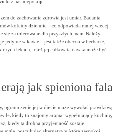
elu z nas niepokoje.
uczem do zachowania zdrowia jest umiar. Badania
amów kofeiny dziennie – co odpowiada mniej więcej
je się za tolerowane dla przyszłych mam. Należy
je jedynie w kawie – jest także obecna w herbacie,
tórych lekach, toteż jej całkowita dawka może być
.
rają jak spieniona fala
awy, ograniczenie jej w diecie może wywołać prawdziwą
wile, kiedy to znajomy aromat wypełniający kuchnię,
az, kiedy ta drobna przyjemność zostaje
e mgle, poszukując alternatywy, która zaspokoi