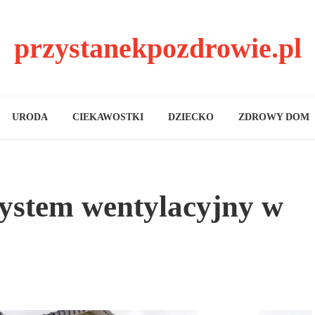
przystanekpozdrowie.pl
URODA
CIEKAWOSTKI
DZIECKO
ZDROWY DOM
system wentylacyjny w