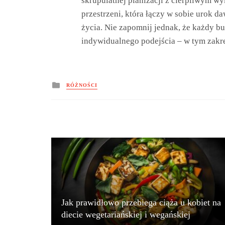
skrupulatnej planizacji z cierpliwym w
przestrzeni, która łączy w sobie urok 
życia. Nie zapomnij jednak, że każdy 
indywidualnego podejścia – w tym zakres
Posted
RÓŻNOŚCI
in
Jak prawidłowo przebiega ciąża u kobiet na
diecie wegetariańskiej i wegańskiej