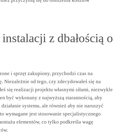
ównież przyczynią się do obniżenia kosztów
nstalacji z dbałością o
zone i sprzęt zakupiony, przychodzi czas na
ę. Niezależnie od tego, czy zdecydowałeś się na
łeś się realizacji projektu własnymi siłami, niezwykle
nien być wykonany z najwyższą starannością, aby
e działanie systemu, ale również aby nie naruszyć
sto wymagane jest stosowanie specjalistycznego
ontażu elementów, co tylko podkreśla wagę
ców.