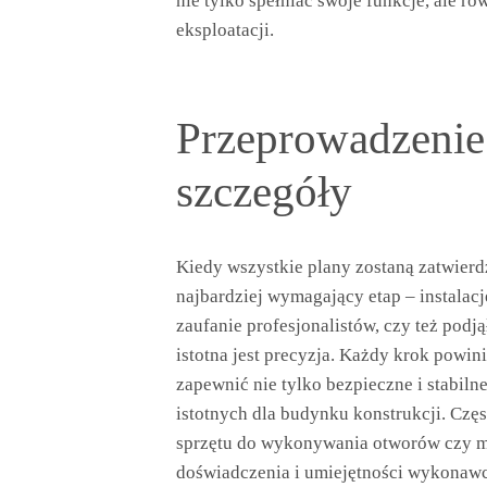
nie tylko spełniać swoje funkcje, ale r
eksploatacji.
Przeprowadzenie i
szczegóły
Kiedy wszystkie plany zostaną zatwierd
najbardziej wymagający etap – instalacj
zaufanie profesjonalistów, czy też podją
istotna jest precyzja. Każdy krok powi
zapewnić nie tylko bezpieczne i stabiln
istotnych dla budynku konstrukcji. Czę
sprzętu do wykonywania otworów czy m
doświadczenia i umiejętności wykonaw