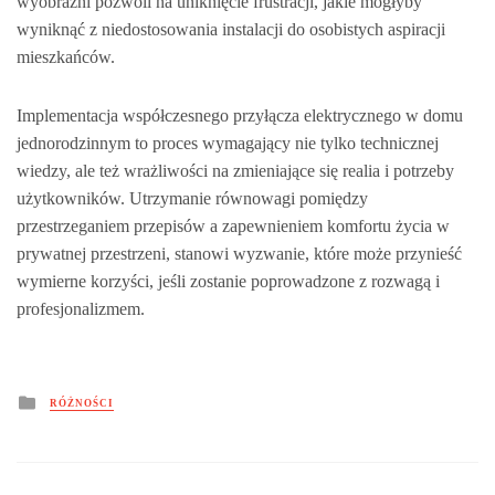
wyobraźni pozwoli na uniknięcie frustracji, jakie mogłyby
wyniknąć z niedostosowania instalacji do osobistych aspiracji
mieszkańców.
Implementacja współczesnego przyłącza elektrycznego w domu
jednorodzinnym to proces wymagający nie tylko technicznej
wiedzy, ale też wrażliwości na zmieniające się realia i potrzeby
użytkowników. Utrzymanie równowagi pomiędzy
przestrzeganiem przepisów a zapewnieniem komfortu życia w
prywatnej przestrzeni, stanowi wyzwanie, które może przynieść
wymierne korzyści, jeśli zostanie poprowadzone z rozwagą i
profesjonalizmem.
Posted
RÓŻNOŚCI
in