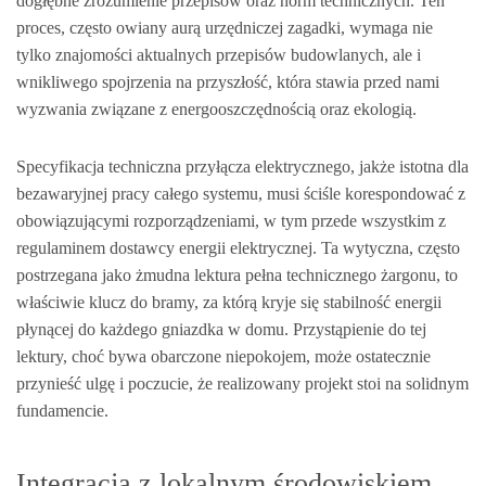
dogłębne zrozumienie przepisów oraz norm technicznych. Ten
proces, często owiany aurą urzędniczej zagadki, wymaga nie
tylko znajomości aktualnych przepisów budowlanych, ale i
wnikliwego spojrzenia na przyszłość, która stawia przed nami
wyzwania związane z energooszczędnością oraz ekologią.
Specyfikacja techniczna przyłącza elektrycznego, jakże istotna dla
bezawaryjnej pracy całego systemu, musi ściśle korespondować z
obowiązującymi rozporządzeniami, w tym przede wszystkim z
regulaminem dostawcy energii elektrycznej. Ta wytyczna, często
postrzegana jako żmudna lektura pełna technicznego żargonu, to
właściwie klucz do bramy, za którą kryje się stabilność energii
płynącej do każdego gniazdka w domu. Przystąpienie do tej
lektury, choć bywa obarczone niepokojem, może ostatecznie
przynieść ulgę i poczucie, że realizowany projekt stoi na solidnym
fundamencie.
Integracja z lokalnym środowiskiem