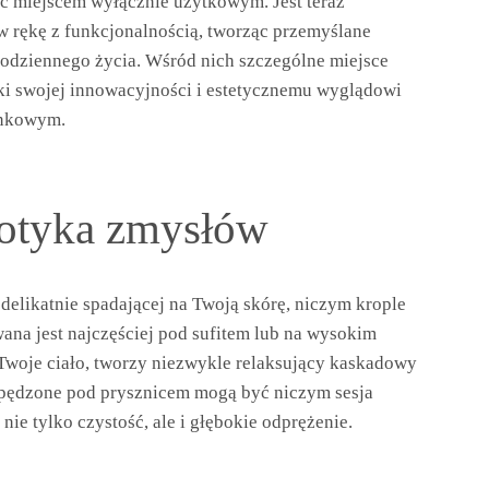
yć miejscem wyłącznie użytkowym. Jest teraz
a w rękę z funkcjonalnością, tworząc przemyślane
codziennego życia. Wśród nich szczególne miejsce
ki swojej innowacyjności i estetycznemu wyglądowi
enkowym.
dotyka zmysłów
elikatnie spadającej na Twoją skórę, niczym krople
na jest najczęściej pod sufitem lub na wysokim
c Twoje ciało, tworzy niezwykle relaksujący kaskadowy
 spędzone pod prysznicem mogą być niczym sesja
nie tylko czystość, ale i głębokie odprężenie.