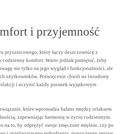
mfort i przyjemność
wu prysznicowego, który łączy deszczownicę z
w codzienny komfort. Warto jednak pamiętać, żeby
wagę nie tylko na jego wygląd i funkcjonalności, ale
nych użytkowników. Poświęcenie chwili na świadomy
ysfakcji i uczynić każdy poranek wyjątkowym
związanie, które wprowadza balans między relaksem
alnością, zapewniając harmonię w życiu codziennym.
bu na to, by odprężyć swoje zmęczone mięśnie, czy po
żego i orzeźwiającego pobudzenia, nowoczesny zestaw