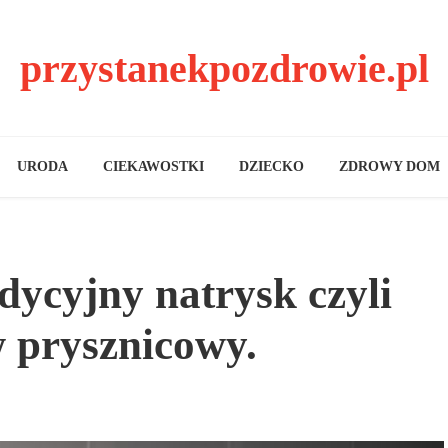
przystanekpozdrowie.pl
URODA
CIEKAWOSTKI
DZIECKO
ZDROWY DOM
dycyjny natrysk czyli
 prysznicowy.