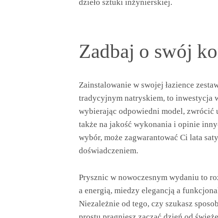
dzieło sztuki inżynierskiej.
Zadbaj o swój ko
Zainstalowanie w swojej łazience zesta
tradycyjnym natryskiem, to inwestycja 
wybierając odpowiedni model, zwrócić u
także na jakość wykonania i opinie in
wybór, może zagwarantować Ci lata sat
doświadczeniem.
Prysznic w nowoczesnym wydaniu to ro
a energią, miedzy elegancją a funkcjon
Niezależnie od tego, czy szukasz sposo
prostu pragniesz zacząć dzień od świe