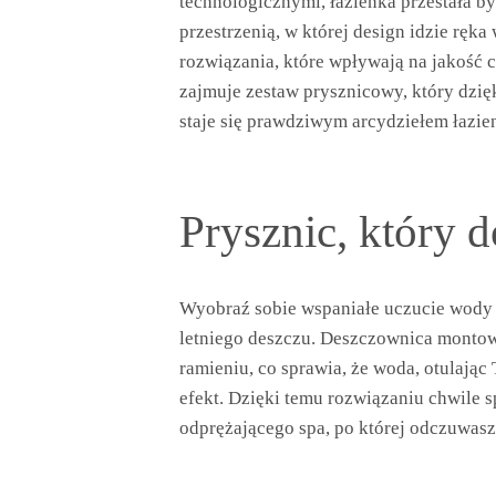
technologicznymi, łazienka przestała b
przestrzenią, w której design idzie ręk
rozwiązania, które wpływają na jakość 
zajmuje zestaw prysznicowy, który dzię
staje się prawdziwym arcydziełem łazi
Prysznic, który 
Wyobraź sobie wspaniałe uczucie wody d
letniego deszczu. Deszczownica montowa
ramieniu, co sprawia, że woda, otulają
efekt. Dzięki temu rozwiązaniu chwile
odprężającego spa, po której odczuwasz 