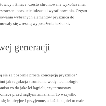
głowicy i lśniące, często chromowane wykończenia,
przestrzeni poczucie luksusu i wyrafinowania. Często
osowania wybranych elementów prysznica do
owały się z resztą wyposażenia łazienki.
ej generacji
ją się za pozornie prostą koncepcją prysznica?
imi jak regulacja strumienia wody, technologie
isu co do jakości kąpieli, czy termostaty
roniące przed nagłymi zmianami. To wszystko
e się intuicyjne i przyjemne, a każda kąpiel to małe