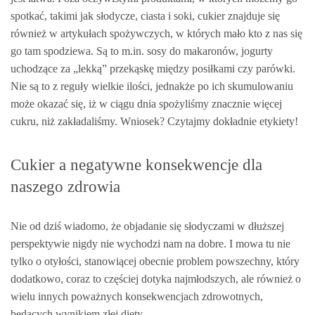
spotkać, takimi jak słodycze, ciasta i soki, cukier znajduje się
również w artykułach spożywczych, w których mało kto z nas się
go tam spodziewa. Są to m.in. sosy do makaronów, jogurty
uchodzące za „lekką” przekąskę między posiłkami czy parówki.
Nie są to z reguły wielkie ilości, jednakże po ich skumulowaniu
może okazać się, iż w ciągu dnia spożyliśmy znacznie więcej
cukru, niż zakładaliśmy. Wniosek? Czytajmy dokładnie etykiety!
Cukier a negatywne konsekwencje dla
naszego zdrowia
Nie od dziś wiadomo, że objadanie się słodyczami w dłuższej
perspektywie nigdy nie wychodzi nam na dobre. I mowa tu nie
tylko o otyłości, stanowiącej obecnie problem powszechny, który
dodatkowo, coraz to częściej dotyka najmłodszych, ale również o
wielu innych poważnych konsekwencjach zdrowotnych,
będących wynikiem złej diety.