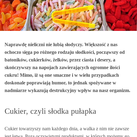
Naprawdę nieliczni nie lubią słodyczy. Większość z nas
ochoczo sięga po różnego rodzaju słodkości, począwszy od
batoników, cukierków, żelków, przez ciasta i desery, a
skończywszy na napojach zawierających ogromne ilości
cukru! Mimo, iż są one smaczne i w wielu przypadkach
doskonale poprawiają humor, to jednak spożywane w
nadmiarze wykazują destrukcyjny wpływ na nasz organizm.
Cukier, czyli słodka pułapka
Cukier towarzyszy nam każdego dnia, a walka z nim nie zawsze
jest łatwa. Poza oczywistymi produktami, w których możemy go