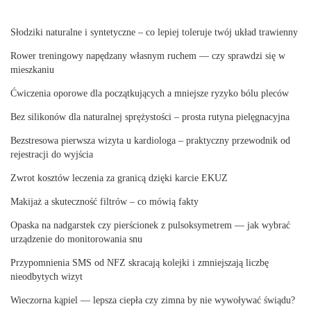
Słodziki naturalne i syntetyczne – co lepiej toleruje twój układ trawienny
Rower treningowy napędzany własnym ruchem — czy sprawdzi się w
mieszkaniu
Ćwiczenia oporowe dla początkujących a mniejsze ryzyko bólu pleców
Bez silikonów dla naturalnej sprężystości – prosta rutyna pielęgnacyjna
Bezstresowa pierwsza wizyta u kardiologa – praktyczny przewodnik od
rejestracji do wyjścia
Zwrot kosztów leczenia za granicą dzięki karcie EKUZ
Makijaż a skuteczność filtrów – co mówią fakty
Opaska na nadgarstek czy pierścionek z pulsoksymetrem — jak wybrać
urządzenie do monitorowania snu
Przypomnienia SMS od NFZ skracają kolejki i zmniejszają liczbę
nieodbytych wizyt
Wieczorna kąpiel — lepsza ciepła czy zimna by nie wywoływać świądu?