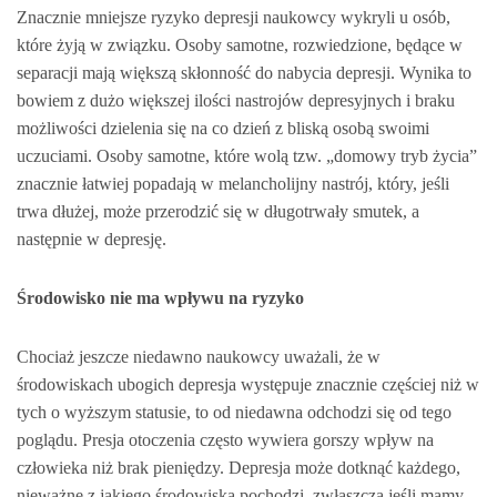
Znacznie mniejsze ryzyko depresji naukowcy wykryli u osób,
które żyją w związku. Osoby samotne, rozwiedzione, będące w
separacji mają większą skłonność do nabycia depresji. Wynika to
bowiem z dużo większej ilości nastrojów depresyjnych i braku
możliwości dzielenia się na co dzień z bliską osobą swoimi
uczuciami. Osoby samotne, które wolą tzw. „domowy tryb życia”
znacznie łatwiej popadają w melancholijny nastrój, który, jeśli
trwa dłużej, może przerodzić się w długotrwały smutek, a
następnie w depresję.
Środowisko nie ma wpływu na ryzyko
Chociaż jeszcze niedawno naukowcy uważali, że w
środowiskach ubogich depresja występuje znacznie częściej niż w
tych o wyższym statusie, to od niedawna odchodzi się od tego
poglądu. Presja otoczenia często wywiera gorszy wpływ na
człowieka niż brak pieniędzy. Depresja może dotknąć każdego,
nieważne z jakiego środowiska pochodzi, zwłaszcza jeśli mamy