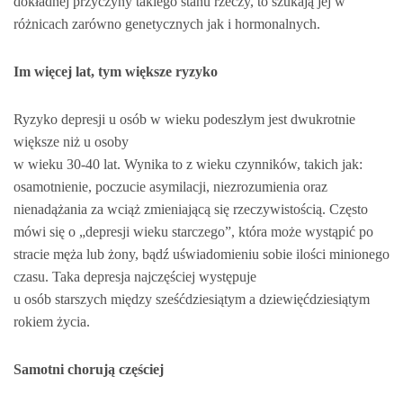
dokładnej przyczyny takiego stanu rzeczy, to szukają jej w
różnicach zarówno genetycznych jak i hormonalnych.
Im więcej lat, tym większe ryzyko
Ryzyko depresji u osób w wieku podeszłym jest dwukrotnie
większe niż u osoby
w wieku 30-40 lat. Wynika to z wieku czynników, takich jak:
osamotnienie, poczucie asymilacji, niezrozumienia oraz
nienadążania za wciąż zmieniającą się rzeczywistością. Często
mówi się o „depresji wieku starczego”, która może wystąpić po
stracie męża lub żony, bądź uświadomieniu sobie ilości minionego
czasu. Taka depresja najczęściej występuje
u osób starszych między sześćdziesiątym a dziewięćdziesiątym
rokiem życia.
Samotni chorują częściej