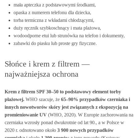
mała apteczka z podstawowymi środkami,
opaska z numerem telefonu dla dziecka,
torba termiczna z wkładami chłodzącymi,
duży ręcznik szybkoschnący i mata plażowa,
wodoodporne etui lub strunówka na telefon i dokumenty,
zabawki do piasku lub proste gry fizyczne.
Słońce i krem z filtrem —
najważniejsza ochrona
Krem z filtrem SPF 30–50 to podstawowy element torby
plażowej.
WHO szacuje, że
65–90% przypadków czerniaka i
innych nowotworów skóry jest związanych z ekspozycją na
promieniowanie UV
(WHO, 2020). W Europie zachorowania na
czerniaka wzrosły ponad dwukrotnie od lat 90., a w Polsce w
2020 r. odnotowano około
3 900 nowych przypadków
czerniaka
i około
1 300 zgonów
z jego powodu (Krajowy