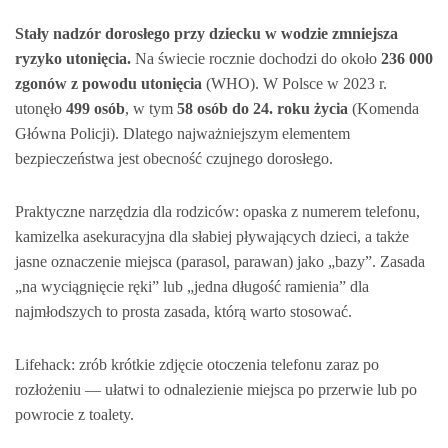
Stały nadzór dorosłego przy dziecku w wodzie zmniejsza
ryzyko utonięcia.
Na świecie rocznie dochodzi do około
236 000
zgonów z powodu utonięcia
(WHO). W Polsce w 2023 r.
utonęło
499 osób
, w tym
58 osób do 24. roku życia
(Komenda
Główna Policji). Dlatego najważniejszym elementem
bezpieczeństwa jest obecność czujnego dorosłego.
Praktyczne narzędzia dla rodziców: opaska z numerem telefonu,
kamizelka asekuracyjna dla słabiej pływających dzieci, a także
jasne oznaczenie miejsca (parasol, parawan) jako „bazy”. Zasada
„na wyciągnięcie ręki” lub „jedna długość ramienia” dla
najmłodszych to prosta zasada, którą warto stosować.
Lifehack: zrób krótkie zdjęcie otoczenia telefonu zaraz po
rozłożeniu — ułatwi to odnalezienie miejsca po przerwie lub po
powrocie z toalety.