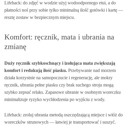
Lifehack: do zdjęć w wodzie użyj wodoodpornego etui, a do
płatności noś przy sobie tylko minimalną ilość gotówki i kartę —
resztę zostaw w bezpiecznym miejscu.
Komfort: ręcznik, mata i ubrania na
zmianę
Duży ręcznik szybkoschnący i izolująca mata zwiększają
komfort i redukują ilość piasku.
Przebywanie nad morzem
działa korzystnie na samopoczucie i regenerację, ale mokry
ręcznik, ubrania pełne piasku czy brak suchego stroju mogą
szybko zepsuć relaks. Zapasowe ubranie w osobnym woreczku
minimalizuje ryzyko wychłodzenia po wyjściu z wody.
Lifehack: zroluj ubrania metodą oszczędzającą miejsce i włóż do
woreczków strunowych — łatwiej je transportować i suszyć.