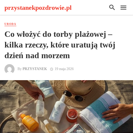
przystanekpozdrowie.pl
URODA
Co włożyć do torby plażowej –
kilka rzeczy, które uratują twój
dzień nad morzem
By
PRZYSTANEK
19 maja 2026