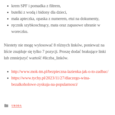
krem SPF i pomadka z filtrem,
butelki z wodą i bidony dla dzieci,
mała apteczka, opaska z numerem, etui na dokumenty,
ręcznik szybkoschnący, mata oraz zapasowe ubranie w
woreczku.
Niestety nie mogę wylosować 8 różnych linków, ponieważ na
liście znajduje się tylko 7 pozycji. Proszę dodać brakujące linki
lub zmniejszyć wartość #liczba_linków.
http://www.mok-tm.pl/bezpieczna-lazienka-jak-o-to-zadbac/
https://www.tychy.pl/2023/11/27/dlaczego-wina-
bezalkoholowe-zyskuja-na-popularnosci/
Posted
URODA
in