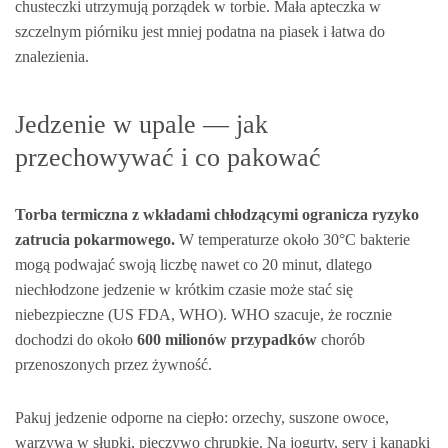
chusteczki utrzymują porządek w torbie. Mała apteczka w
szczelnym piórniku jest mniej podatna na piasek i łatwa do
znalezienia.
Jedzenie w upale — jak
przechowywać i co pakować
Torba termiczna z wkładami chłodzącymi ogranicza ryzyko
zatrucia pokarmowego.
W temperaturze około 30°C bakterie
mogą podwajać swoją liczbę nawet co 20 minut, dlatego
niechłodzone jedzenie w krótkim czasie może stać się
niebezpieczne (US FDA, WHO). WHO szacuje, że rocznie
dochodzi do około
600 milionów przypadków
chorób
przenoszonych przez żywność.
Pakuj jedzenie odporne na ciepło: orzechy, suszone owoce,
warzywa w słupki, pieczywo chrupkie. Na jogurty, sery i kanapki