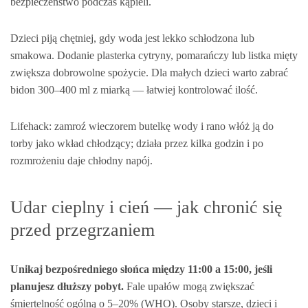
bezpieczeństwo podczas kąpieli.
Dzieci piją chętniej, gdy woda jest lekko schłodzona lub
smakowa. Dodanie plasterka cytryny, pomarańczy lub listka mięty
zwiększa dobrowolne spożycie. Dla małych dzieci warto zabrać
bidon 300–400 ml z miarką — łatwiej kontrolować ilość.
Lifehack: zamroź wieczorem butelkę wody i rano włóż ją do
torby jako wkład chłodzący; działa przez kilka godzin i po
rozmrożeniu daje chłodny napój.
Udar cieplny i cień — jak chronić się
przed przegrzaniem
Unikaj bezpośredniego słońca między 11:00 a 15:00, jeśli
planujesz dłuższy pobyt.
Fale upałów mogą zwiększać
śmiertelność ogólną o 5–20% (WHO). Osoby starsze, dzieci i